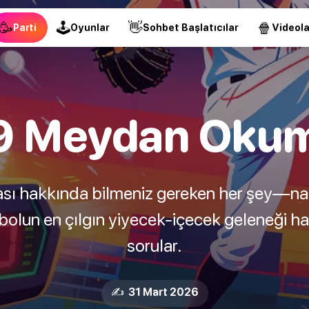
🥳
🕹
👋
🍿
Parti
Oyunlar
Sohbet Başlatıcılar
Videola
9 Meydan Okum
 hakkında bilmeniz gereken her şey—nasıl 
bolun en çılgın yiyecek-içecek geleneği ha
sorular.
✍️ 31 Mart 2026