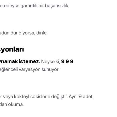
eredeyse garantili bir başarısızlık.
udun dur diyorsa, dinle.
yonları
oynamak istemez.
Neyse ki,
9 9 9
ğlenceli varyasyon sunuyor:
r veya kokteyl sosislerle değiştir. Aynı 9 adet,
ydan okuma.