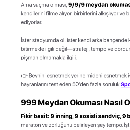
Ama saçma olması,
9/9/9 meydan okumas
kendilerini filme alıyor, birbirlerini alkışlıyor 
ediyorlar.
İster stadyumda ol, ister kendi arka bahçende 
bitirmekle ilgili değil—strateji, tempo ve dörd
pişman olmamakla ilgili.
👉 Beynini esnetmek yerine mideni esnetmek is
hayranlarını test eden 50’den fazla soruluk
Spo
999 Meydan Okuması Nasıl O
Fikir basit: 9 inning, 9 sosisli sandviç, 9 b
maraton ve zorluğunu belirleyen şey tempo. İşte 