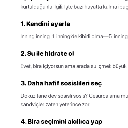
kurtulduğunla ilgili. İşte bazı hayatta kalma ipuçl
1. Kendini ayarla
Inning inning. 1. inning’de kibirli olma—5. inni
2. Su ile hidrate ol
Evet, bira içiyorsun ama arada su içmek büyük fa
3. Daha hafif sosislileri seç
Dokuz tane dev sosisli sosis? Cesurca ama muht
sandviçler zaten yeterince zor.
4. Bira seçimini akıllıca yap