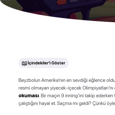
📖
İçindekiler'i Göster
Beyzbolun Amerika’nın en sevdiği eğlence old
resmi olmayan yiyecek-içecek Olimpiyatları’nı
okuması
. Bir maçın 9 inning’ini takip ederken
çalıştığını hayal et. Saçma mı geldi? Çünkü öyle