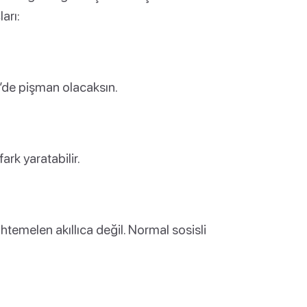
arı:
ng’de pişman olacaksın.
rk yaratabilir.
emelen akıllıca değil. Normal sosisli