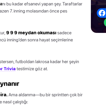
ı
nı bu kadar efsanevi yapan şey. Taraftarlar
ve bazen 7. inning molasından önce pes
kur,
9 9 9 meydan okuması
sadece
üncü inning’den sonra hayat seçimlerine
tersen, futboldan lakrosa kadar her şeyin
r Trivia
testimize göz at.
ynanır
ira.
Ama aldanma—bu bir sprintten çok bir
nasıl çalıştığı: