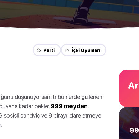
🥳 Parti
🍺 İçki Oyunları
Ar
uğunu düşünüyorsan, tribünlerde gizlenen
 duyana kadar bekle:
999 meydan
 9 sosisli sandviç ve 9 birayı idare etmeye
.
99