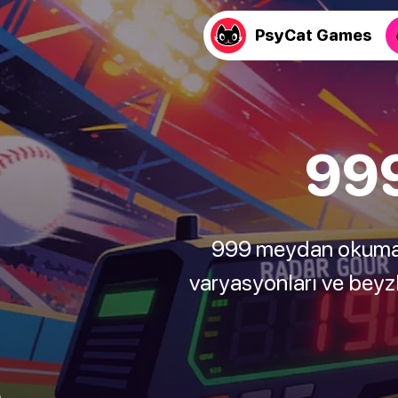
PsyCat Games
99
999 meydan okuması
varyasyonları ve beyz