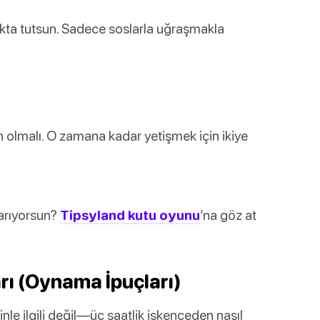
akta tutsun. Sadece soslarla uğraşmakla
an olmalı. O zamana kadar yetişmek için ikiye
arıyorsun?
Tipsyland kutu oyunu
’na göz at
ı (Oynama İpuçları)
nle ilgili değil—üç saatlik işkenceden nasıl