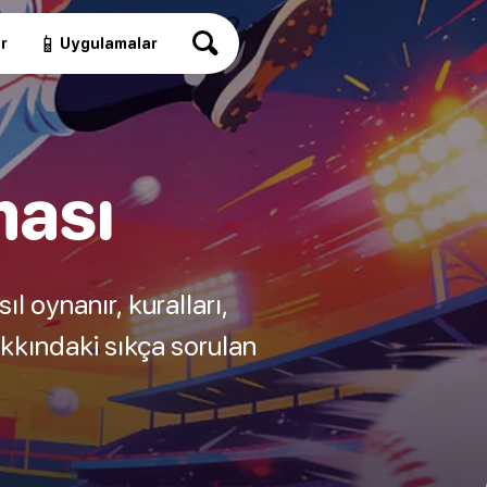
📱
r
Uygulamalar
ası
oynanır, kuralları,
kkındaki sıkça sorulan