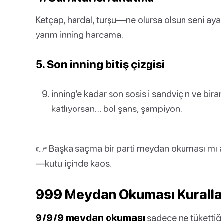
Ketçap, hardal, turşu—ne olursa olsun seni ay
yarım inning harcama.
5. Son inning bitiş çizgisi
inning’e kadar son sosisli sandviçin ve bir
katlıyorsan… bol şans, şampiyon.
👉 Başka saçma bir parti meydan okuması mı 
—kutu içinde kaos.
999 Meydan Okuması Kurallar
9/9/9 meydan okuması
sadece ne tükettiği