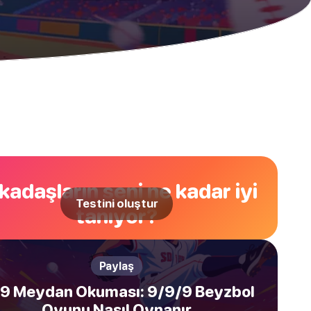
kadaşların seni ne kadar iyi
Testini oluştur
tanıyor?
Paylaş
9 Meydan Okuması: 9/9/9 Beyzbol
Oyunu Nasıl Oynanır