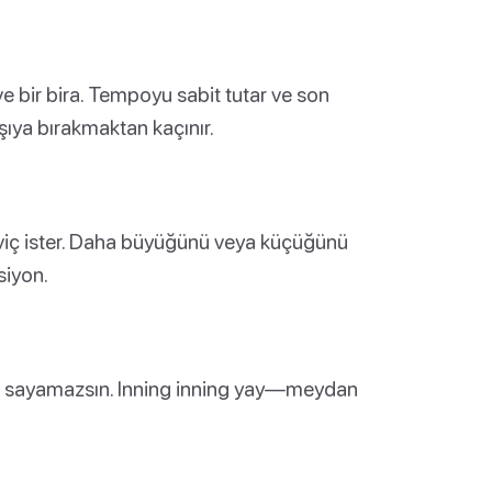
ve bir bira. Tempoyu sabit tutar ve son
rşıya bırakmaktan kaçınır.
dviç ister. Daha büyüğünü veya küçüğünü
siyon.
leme sayamazsın. Inning inning yay—meydan