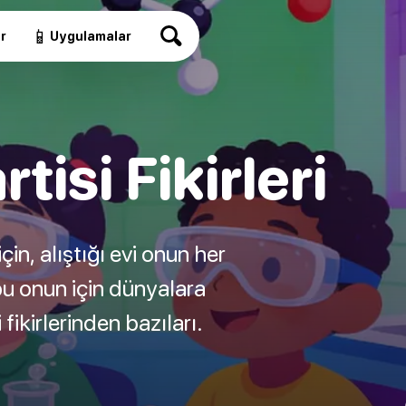
📱
r
Uygulamalar
isi Fikirleri
çin, alıştığı evi onun her
bu onun için dünyalara
fikirlerinden bazıları.