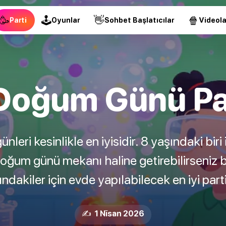
🥳
🕹
👋
🍿
Parti
Oyunlar
Sohbet Başlatıcılar
Videola
oğum Günü Part
ri kesinlikle en iyisidir. 8 yaşındaki biri i
oğum günü mekanı haline getirebilirseniz 
ndakiler için evde yapılabilecek en iyi parti 
✍️ 1 Nīsan 2026