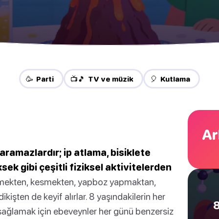
🥳 Parti
📺🎵 TV ve müzik
🎈 Kutlama
Ar
aramazlardır; ip atlama, bisiklete
ek gibi çeşitli fiziksel aktivitelerden
rmekten, kesmekten, yapboz yapmaktan,
işten de keyif alırlar. 8 yaşındakilerin her
8
i sağlamak için ebeveynler her günü benzersiz