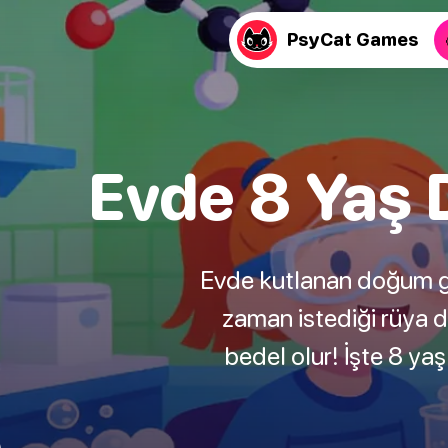
PsyCat Games
Evde 8 Yaş D
Evde kutlanan doğum günle
zaman istediği rüya d
bedel olur! İşte 8 yaşı