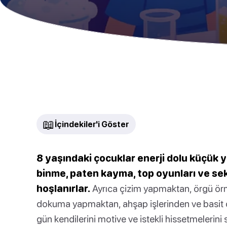
📖
İçindekiler'i Göster
8 yaşındaki çocuklar enerji dolu küçük y
binme, paten kayma, top oyunları ve seks
hoşlanırlar.
Ayrıca çizim yapmaktan, örgü ö
dokuma yapmaktan, ahşap işlerinden ve basit dik
gün kendilerini motive ve istekli hissetmelerin