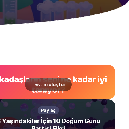
kadaşların seni ne kadar iyi
Testini oluştur
tanıyor?
Paylaş
 Yaşındakiler İçin 10 Doğum Günü
Partisi Fikri