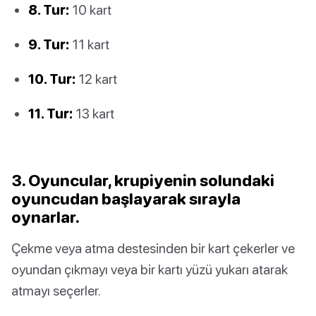
8. Tur:
10 kart
9. Tur:
11 kart
10. Tur:
12 kart
11. Tur:
13 kart
3. Oyuncular, krupiyenin solundaki
oyuncudan başlayarak sırayla
oynarlar.
Çekme veya atma destesinden bir kart çekerler ve
oyundan çıkmayı veya bir kartı yüzü yukarı atarak
atmayı seçerler.