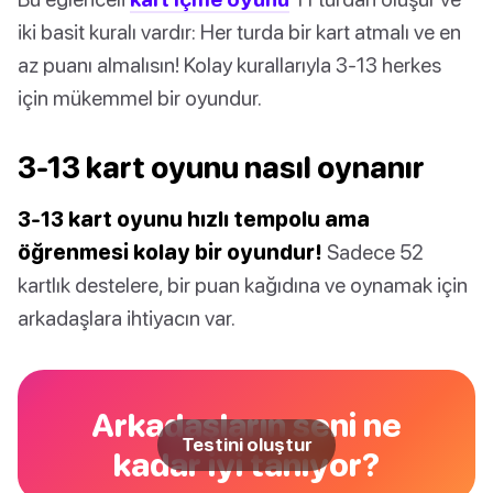
iki basit kuralı vardır: Her turda bir kart atmalı ve en
az puanı almalısın! Kolay kurallarıyla 3-13 herkes
için mükemmel bir oyundur.
3-13 kart oyunu nasıl oynanır
3-13 kart oyunu hızlı tempolu ama
öğrenmesi kolay bir oyundur!
Sadece 52
kartlık destelere, bir puan kağıdına ve oynamak için
arkadaşlara ihtiyacın var.
Arkadaşların seni ne
Testini oluştur
kadar iyi tanıyor?