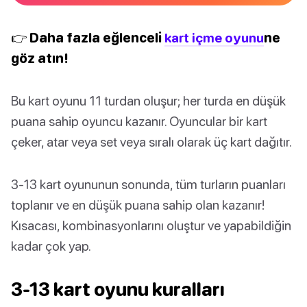
👉 Daha fazla eğlenceli
kart içme oyunu
ne
göz atın!
Bu kart oyunu 11 turdan oluşur; her turda en düşük
puana sahip oyuncu kazanır. Oyuncular bir kart
çeker, atar veya set veya sıralı olarak üç kart dağıtır.
3-13 kart oyununun sonunda, tüm turların puanları
toplanır ve en düşük puana sahip olan kazanır!
Kısacası, kombinasyonlarını oluştur ve yapabildiğin
kadar çok yap.
3-13 kart oyunu kuralları