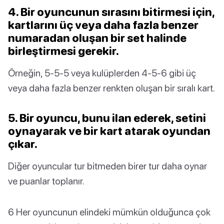
4. Bir oyuncunun sırasını bitirmesi için,
kartlarını üç veya daha fazla benzer
numaradan oluşan bir set halinde
birleştirmesi gerekir.
Örneğin, 5-5-5 veya kulüplerden 4-5-6 gibi üç
veya daha fazla benzer renkten oluşan bir sıralı kart.
5. Bir oyuncu, bunu ilan ederek, setini
oynayarak ve bir kart atarak oyundan
çıkar.
Diğer oyuncular tur bitmeden birer tur daha oynar
ve puanlar toplanır.
6 Her oyuncunun elindeki mümkün olduğunca çok