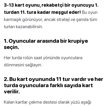
3-13 kart oyunu, rekabetçi bir oyuncuyu 1.
turdan 11. tura kadar meşgul eder!
Bu oyun
karmaşık görünüyor, ancak strateji ve şansla tüm
turları kazanabilirsin.
1. Oyuncular arasında bir krupiye
seçin.
Her turda rolün saat yönünde oyunculara
dönmesini sağlayın.
2. Bu kart oyununda 11 tur vardır ve her
turda oyunculara farklı sayıda kart
verilir.
Kalan kartlar çekme destesi olarak yüzü aşağı