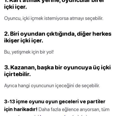
içki içer.
Oyuncu, içki içmek istemiyorsa atmayı seçebilir.
2. Biri oyundan çıktığında, diğer herkes
ikişer içki içer.
Bu, yetişmek için bir yol!
3. Kazanan, başka bir oyuncuya üç içki
içirtebilir.
Ayrıca hangi oyuncunun içeceğini de seçebilir.
3-13 içme oyunu oyun geceleri ve partiler
için harikadır!
Daha fazla eğlence arıyorsan, tüm