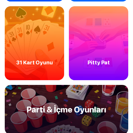
31 Kart Oyunu
Pitty Pat
Parti & İçme Oyunları