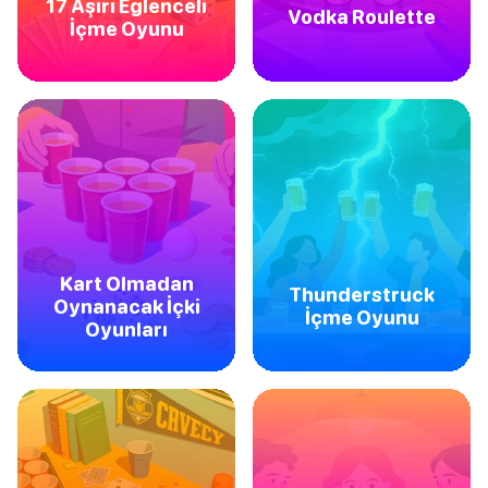
17 Aşırı Eğlenceli
Vodka Roulette
İçme Oyunu
Kart Olmadan
Thunderstruck
Oynanacak İçki
İçme Oyunu
Oyunları