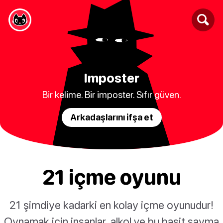
Imposter
Bir kelime. Bir imposter. Sıfır güven.
Arkadaşlarını ifşa et
21 içme oyunu
21 şimdiye kadarki en kolay içme oyunudur!
Oynamak için insanlar, alkol ve bu basit sayma