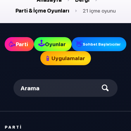
Parti & İçme Oyunları
21 içme oyunu
🕹
🥳
👋
Parti
Oyunlar
Sohbet Başlatıcılar
📱
Uygulamalar
Arama
PARTI