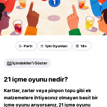
🥳 Parti
🍺 İçki Oyunları
🔞 18+
📖
İçindekiler'i Göster
21 içme oyunu nedir?
Kartlar, zarlar veya pinpon topu gibi ek
malzemelere ihtiyacınız olmayan basit bir
içme oyunu arıyorsanız, 21 içme oyunu