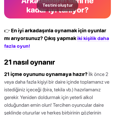
Arkadaşların seni ne
Testini oluştur
kadar iyi tanıyor?
👉 En iyi arkadaşınla oynamak için oyunlar
mı arıyorsunuz? Çıkış yapmak
iki kişilik daha
fazla oyun!
21 nasıl oynanır
21 içme oyununu oynamaya hazır?
İlk önce 2
veya daha fazla kişiyi bir daire içinde toplamanız ve
istediğiniz içeceği (bira, tekila vb.) hazırlamanız
gerekir. Yeniden doldurmak için yeterli alkol
olduğundan emin olun! Tercihen oyuncular daire
şeklinde otururlar ve herkes birbirinin gözlerinin