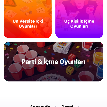
Üniversite İçki
Üç Kişilik İçme
Oyunları
Oyunları
Parti & İçme Oyunları
Anasayfa
Dergi