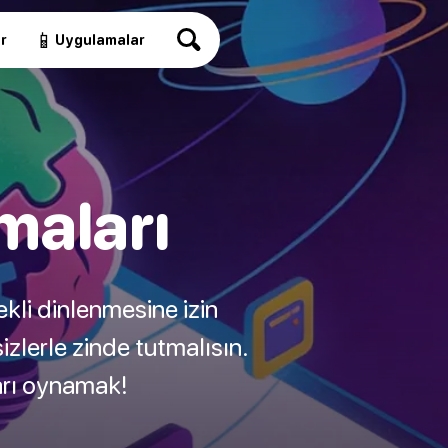
📱
r
Uygulamalar
maları
ekli dinlenmesine izin
izlerle zinde tutmalısın.
ları oynamak!