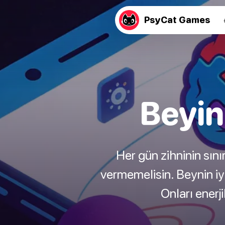
PsyCat Games
Beyin
Her gün zihninin sını
vermemelisin. Beynin iyi
Onları enerj