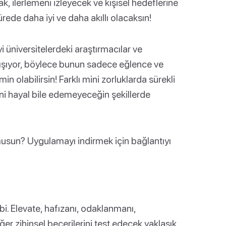
ak, ilerlemeni izleyecek ve kişisel hedeflerine
rede daha iyi ve daha akıllı olacaksın!
 üniversitelerdeki araştırmacılar ve
e çalışıyor, böylece bunun sadece eğlence ve
n olabilirsin! Farklı mini zorluklarda sürekli
rini hayal bile edemeyeceğin şekillerde
musun? Uygulamayı indirmek için bağlantıyı
bi. Elevate, hafızanı, odaklanmanı,
 zihinsel becerilerini test edecek yaklaşık