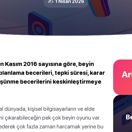
✍️ 1 Nīsan 2026
in Kasım 2016 sayısına göre, beyin
Ar
 planlama becerileri, tepki süresi, karar
 düşünme becerilerini keskinleştirmeye
 dünyada, kişisel bilgisayarların ve elde
B
fini çıkarabileceğin pek çok beyin oyunu var.
p ederek çok fazla zaman harcamak yerine bu