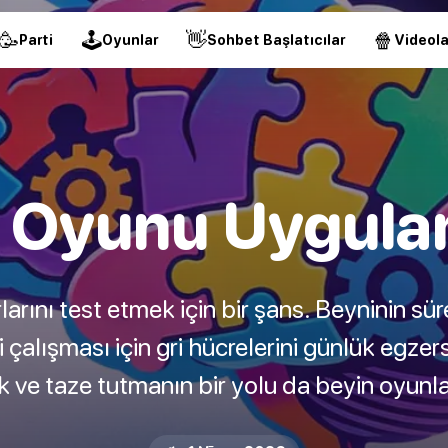
🥳
🕹
👋
🍿
Parti
Oyunlar
Sohbet Başlatıcılar
Videola
 Oyunu Uygula
rlarını test etmek için bir şans. Beyninin sür
 çalışması için gri hücrelerini günlük egzers
ik ve taze tutmanın bir yolu da beyin oyun