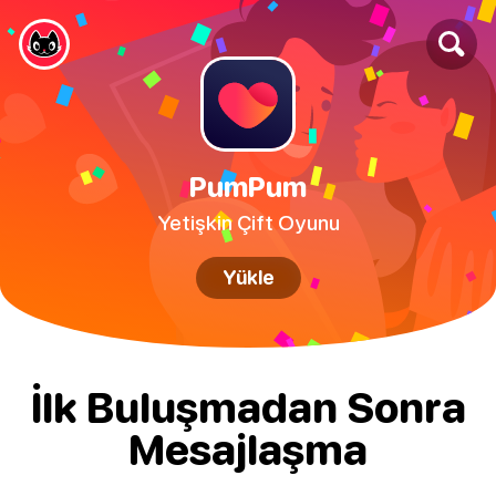
PumPum
Yetişkin Çift Oyunu
Yükle
İlk Buluşmadan Sonra
Mesajlaşma