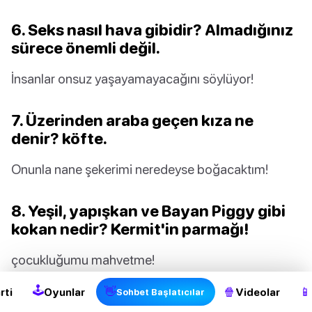
6. Seks nasıl hava gibidir? Almadığınız
sürece önemli değil.
İnsanlar onsuz yaşayamayacağını söylüyor!
7. Üzerinden araba geçen kıza ne
denir? köfte.
Onunla nane şekerimi neredeyse boğacaktım!
8. Yeşil, yapışkan ve Bayan Piggy gibi
kokan nedir? Kermit'in parmağı!
2
çocukluğumu mahvetme!
🕹
👋
🍿
📱
rti
Oyunlar
Videolar
Sohbet Başlatıcılar
9. Bulaşık makineniz çalışmayı