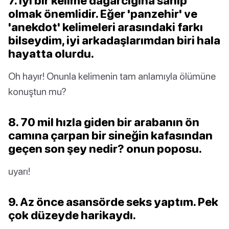
7. İyi bir kelime dağarcığına sahip
olmak önemlidir. Eğer 'panzehir' ve
'anekdot' kelimeleri arasındaki farkı
bilseydim, iyi arkadaşlarımdan biri hala
hayatta olurdu.
Oh hayır! Onunla kelimenin tam anlamıyla ölümüne
konuştun mu?
8. 70 mil hızla giden bir arabanın ön
camına çarpan bir sineğin kafasından
geçen son şey nedir? onun poposu.
uyarı!
9. Az önce asansörde seks yaptım. Pek
çok düzeyde harikaydı.