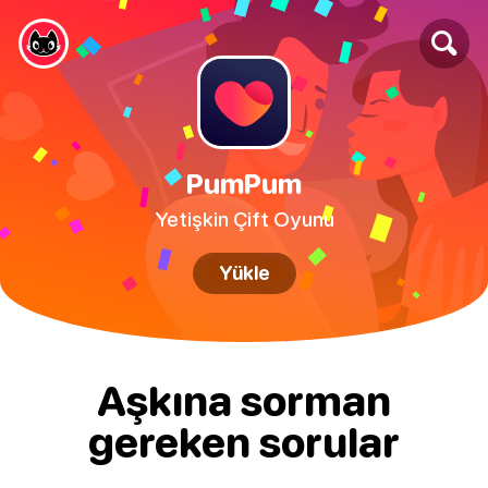
PumPum
Yetişkin Çift Oyunu
Yükle
Aşkına sorman
gereken sorular