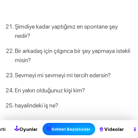
Şimdiye kadar yaptığınız en spontane şey
nedir?
Bir arkadaş için çılgınca bir şey yapmaya istekli
misin?
Sevmeyi mi sevmeyi mi tercih edersin?
En yakın olduğunuz kişi kim?
hayalindeki iş ne?
🕹
👋
🍿
📱
rti
Oyunlar
Videolar
Sohbet Başlatıcılar
Derin sorular