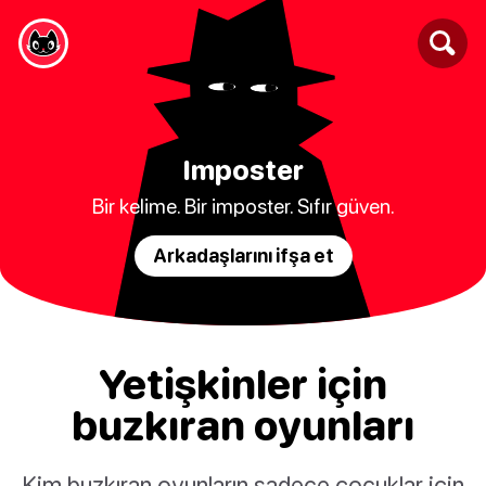
Imposter
Bir kelime. Bir imposter. Sıfır güven.
Arkadaşlarını ifşa et
Yetişkinler için
buzkıran oyunları
Kim buzkıran oyunların sadece çocuklar için