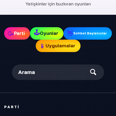
Yetişkinler için buzkıran oyunları
🕹
🥳
👋
Parti
Oyunlar
Sohbet Başlatıcılar
📱
Uygulamalar
Arama
PARTI