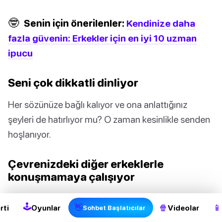
🤓
Senin için önerilenler:
Kendinize daha
fazla güvenin: Erkekler için en iyi 10 uzman
ipucu
Seni çok dikkatli dinliyor
Her sözünüze bağlı kalıyor ve ona anlattığınız
şeyleri de hatırlıyor mu? O zaman kesinlikle senden
hoşlanıyor.
Çevrenizdeki diğer erkeklerle
2
konuşmamaya çalışıyor
Başka bir adamla konuşurken odaya girdiğinizde bir
🕹
👋
🍿
📱
rti
Oyunlar
Videolar
Sohbet Başlatıcılar
şekilde utanıyorsa ve sohbet olabildiğince çabuk