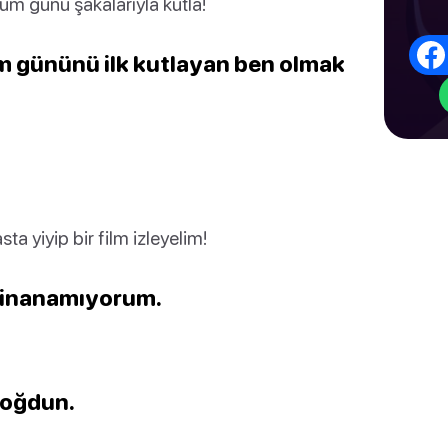
m günü şakalarıyla kutla!
um gününü ilk kutlayan ben olmak
ta yiyip bir film izleyelim!
 inanamıyorum.
 doğdun.