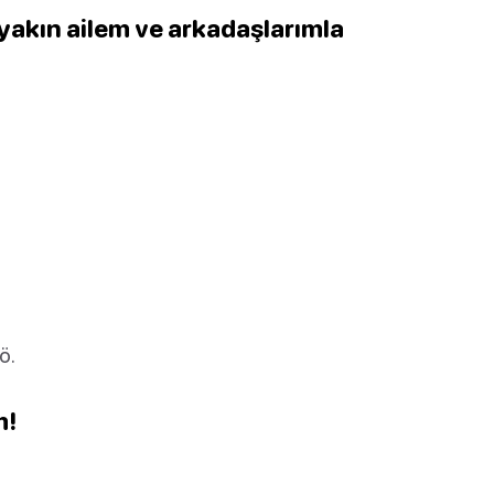
yakın ailem ve arkadaşlarımla
ö.
m!