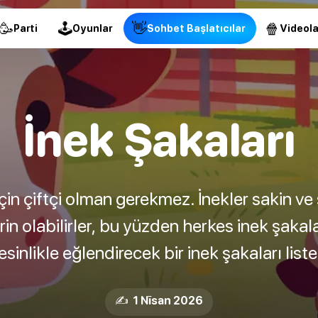
🥳
🕹
👋
🍿
Parti
Oyunlar
Sohbet Başlatıcılar
Videola
İnek Şakaları
çin çiftçi olman gerekmez. İnekler sakin ve
in olabilirler, bu yüzden herkes inek şaka
esinlikle eğlendirecek bir inek şakaları liste
✍️ 1 Nīsan 2026