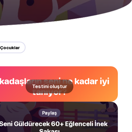
 Çocuklar
kadaşların seni ne kadar iyi
Testini oluştur
tanıyor?
Paylaş
 Seni Güldürecek 60+ Eğlenceli İnek
Şakası