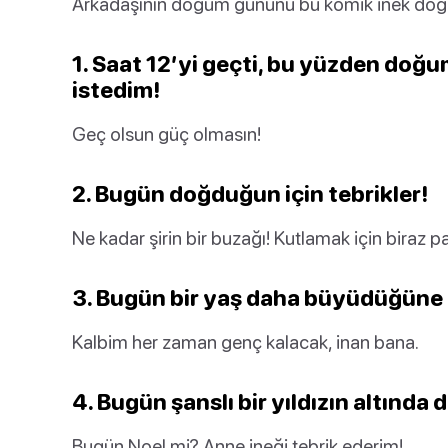
Arkadaşının doğum gününü bu komik inek doğu
1. Saat 12’yi geçti, bu yüzden doğ
istedim!
Geç olsun güç olmasın!
2. Bugün doğduğun için tebrikler!
Ne kadar şirin bir buzağı! Kutlamak için biraz pas
3. Bugün bir yaş daha büyüdüğüne
Kalbim her zaman genç kalacak, inan bana.
4. Bugün şanslı bir yıldızın altında
Bugün Noel mi? Anne ineği tebrik ederim!