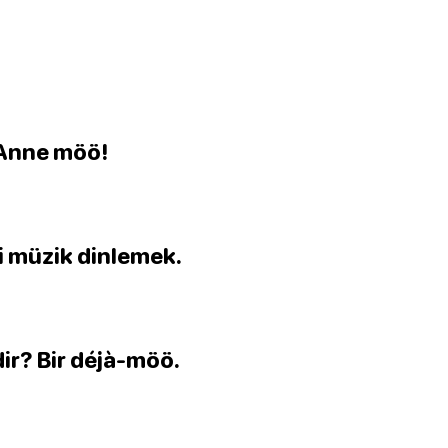
? Anne möö!
ri müzik dinlemek.
dir? Bir déjà-möö.