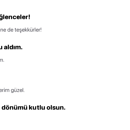
ğlenceler!
ine de teşekkürler!
u aldım.
m.
rim güzel.
ıl dönümü kutlu olsun.