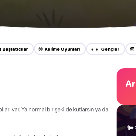
 Başlatıcılar
🤓 Kelime Oyunları
👦👧 Gençler
🧒
Ar
arı var. Ya normal bir şekilde kutlarsın ya da
🐄