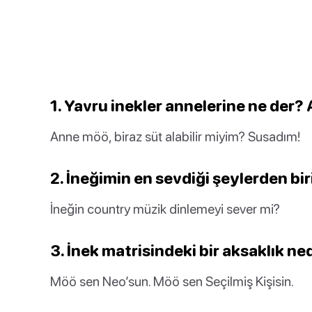
1. Yavru inekler annelerine ne der
Anne möö, biraz süt alabilir miyim? Susadım!
2. İneğimin en sevdiği şeylerden bi
İneğin country müzik dinlemeyi sever mi?
3. İnek matrisindeki bir aksaklık ne
Möö sen Neo’sun. Möö sen Seçilmiş Kişisin.