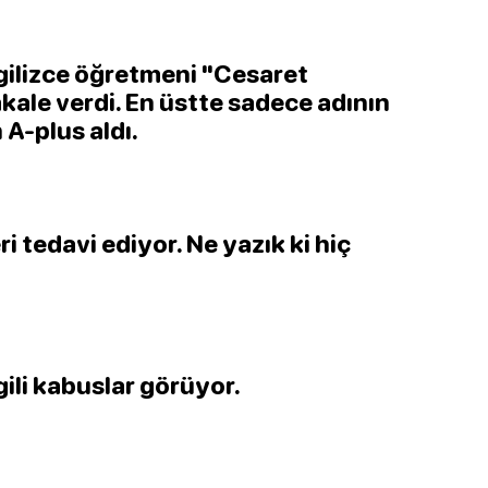
gilizce öğretmeni "Cesaret
kale verdi. En üstte sadece adının
 A-plus aldı.
i tedavi ediyor. Ne yazık ki hiç
gili kabuslar görüyor.