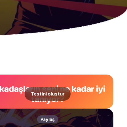
kadaşların seni ne kadar iyi
Testini oluştur
tanıyor?
Paylaş