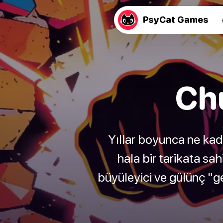
PsyCat Games
Chu
Yıllar boyunca ne kad
hala bir tarikata sa
büyüleyici ve gülünç "g