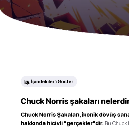
📖
İçindekiler'i Göster
Chuck Norris şakaları nelerdi
Chuck Norris Şakaları, ikonik dövüş sana
hakkında hicivli "gerçekler"dir.
Bu Chuck N