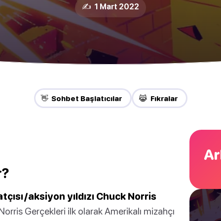
✍️ 1 Mart 2022
👋 Sohbet Başlatıcılar
😹 Fıkralar
Ar
r?
tçısı/aksiyon yıldızı Chuck Norris
orris Gerçekleri ilk olarak Amerikalı mizahçı