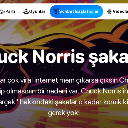
🥳
🕹
👋
🍿
Parti
Oyunlar
Sohbet Başlatıcılar
Videola
ck Norris şaka
ar çok viral internet mem çıkarsa çıksın Ch
hip olmasının bir nedeni var. Chuck Norris'i
erçek" hakkındaki şakalar o kadar komik ki 
gerek yok!