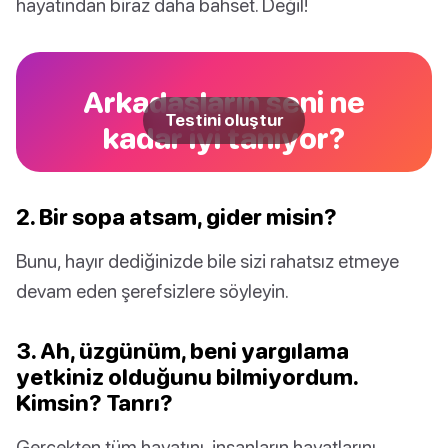
hayatından biraz daha bahset. Değil!
Arkadaşların seni ne
Testini oluştur
kadar iyi tanıyor?
2. Bir sopa atsam, gider misin?
Bunu, hayır dediğinizde bile sizi rahatsız etmeye
devam eden şerefsizlere söyleyin.
3. Ah, üzgünüm, beni yargılama
yetkiniz olduğunu bilmiyordum.
Kimsin? Tanrı?
Gerçekten tüm hayatını, insanların hayatlarını