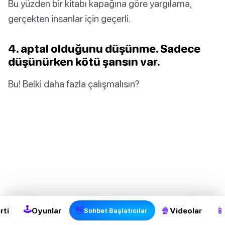
Bu yüzden bir kitabı kapağına göre yargılama,
gerçekten insanlar için geçerli.
4. aptal olduğunu düşünme. Sadece
düşünürken kötü şansın var.
Bu! Belki daha fazla çalışmalısın?
2
🕹
👋
🍿
📱
rti
Oyunlar
Videolar
Sohbet Başlatıcılar