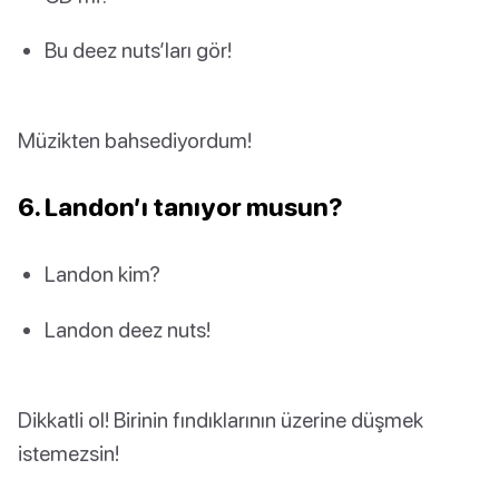
Bu deez nuts’ları gör!
Müzikten bahsediyordum!
6. Landon’ı tanıyor musun?
Landon kim?
Landon deez nuts!
Dikkatli ol! Birinin fındıklarının üzerine düşmek
istemezsin!