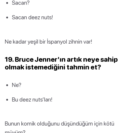
Sacan?
Sacan deez nuts!
Ne kadar yeşil bir İspanyol zihnin var!
19. Bruce Jenner’ın artık neye sahip
olmak istemediğini tahmin et?
Ne?
Bu deez nuts’ları!
Bunun komik olduğunu düşündüğüm için kötü
müyüm?