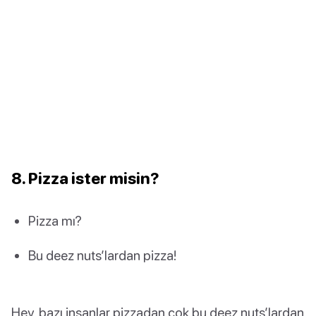
8. Pizza ister misin?
Pizza mı?
Bu deez nuts’lardan pizza!
Hey, bazı insanlar pizzadan çok bu deez nuts’lardan