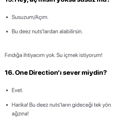
Susuzum/Açım.
Bu deez nuts’lardan alabilirsin.
Fındığa ihtiyacım yok. Su içmek istiyorum!
16. One Direction’ı sever miydin?
Evet.
Harika! Bu deez nuts’ların gideceği tek yön
ağzına!