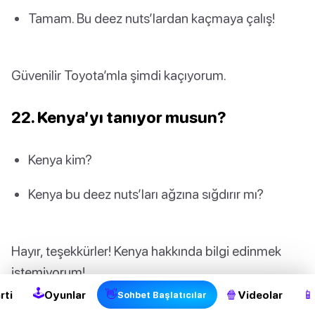
Tamam. Bu deez nuts’lardan kaçmaya çalış!
Güvenilir Toyota’mla şimdi kaçıyorum.
22. Kenya’yı tanıyor musun?
Kenya kim?
Kenya bu deez nuts’ları ağzına sığdırır mı?
2
Hayır, teşekkürler! Kenya hakkında bilgi edinmek
istemiyorum!
🕹
👋
🍿
📱
rti
Oyunlar
Videolar
Sohbet Başlatıcılar
23. Barry’yi gördün mü?