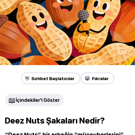
👋 Sohbet Başlatıcılar
😹 Fıkralar
📖
İçindekiler'i Göster
Deez Nuts Şakaları Nedir?
“Deez Nuts”, bir erkeğin “mücevherlerini”,