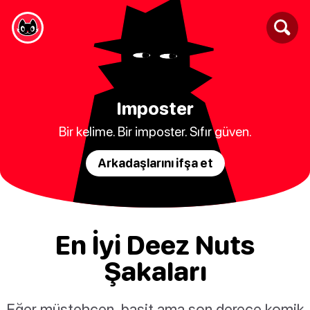
Imposter
Bir kelime. Bir imposter. Sıfır güven.
Arkadaşlarını ifşa et
En İyi Deez Nuts
Şakaları
Eğer müstehcen, basit ama son derece komik