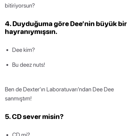
bitiriyorsun?
4. Duyduğuma göre Dee’nin büyük bir
hayranıymışsın.
Dee kim?
Bu deez nuts!
Ben de Dexter’ın Laboratuvarı’ndan Dee Dee
sanmıştım!
5. CD sever misin?
CD mi?