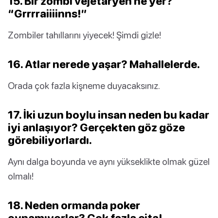
15. Bir zombi vejetaryen ne yer?
“Grrrraiiiinns!”
Zombiler tahıllarını yiyecek! Şimdi gizle!
16. Atlar nerede yaşar? Mahallelerde.
Orada çok fazla kişneme duyacaksınız.
17. İki uzun boylu insan neden bu kadar
iyi anlaşıyor? Gerçekten göz göze
görebiliyorlardı.
Aynı dalga boyunda ve aynı yükseklikte olmak güzel
olmalı!
18. Neden ormanda poker
oynamıyorlar? Çok fazla çita!