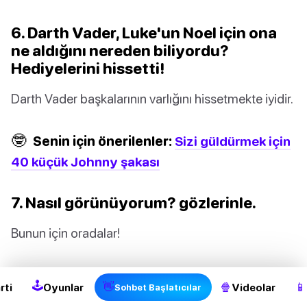
6. Darth Vader, Luke'un Noel için ona
ne aldığını nereden biliyordu?
Hediyelerini hissetti!
Darth Vader başkalarının varlığını hissetmekte iyidir.
🤓
Senin için önerilenler:
Sizi güldürmek için
40 küçük Johnny şakası
7. Nasıl görünüyorum? gözlerinle.
2
Bunun için oradalar!
8. Baba saatini neden pencereden
🕹
👋
🍿
📱
rti
Oyunlar
Videolar
Sohbet Başlatıcılar
attı? Zamanın uçtuğunu görmek