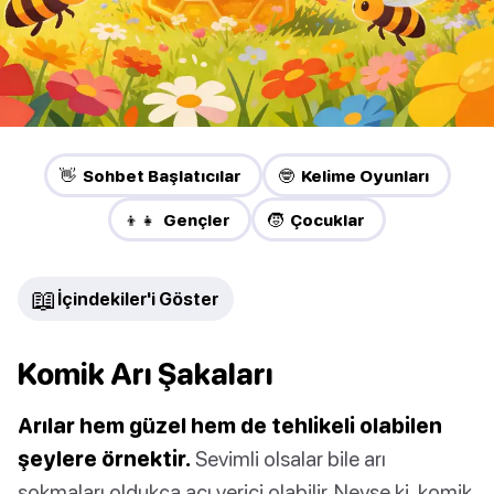
👋 Sohbet Başlatıcılar
🤓 Kelime Oyunları
👦👧 Gençler
🧒 Çocuklar
📖
İçindekiler'i Göster
Komik Arı Şakaları
Arılar hem güzel hem de tehlikeli olabilen
şeylere örnektir.
Sevimli olsalar bile arı
sokmaları oldukça acı verici olabilir. Neyse ki, komik