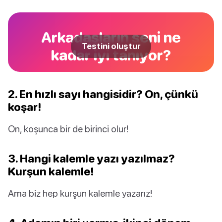
Arkadaşların seni ne
Testini oluştur
kadar iyi tanıyor?
2. En hızlı sayı hangisidir? On, çünkü
koşar!
On, koşunca bir de birinci olur!
3. Hangi kalemle yazı yazılmaz?
Kurşun kalemle!
Ama biz hep kurşun kalemle yazarız!