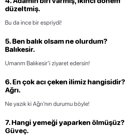
4. Adamın biri varmış, ikinci dönem
düzeltmiş.
Bu da ince bir espriydi!
5. Ben balık olsam ne olurdum?
Balıkesir.
Umarım Balıkesir’i ziyaret edersin!
6. En çok acı çeken ilimiz hangisidir?
Ağrı.
Ne yazık ki Ağrı’nın durumu böyle!
7. Hangi yemeği yaparken ölmüşüz?
Güveç.