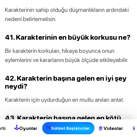
Karakterinin sahip olduğu düşmanlıkların ardındaki
nedeni belirlemelisin.
41. Karakterinin en büyük korkusu ne?
Bir karakterin korkuları, hikaye boyunca onun
eylemlerini ve kararlarını büyük ölçüde etkileyebilir.
42. Karakterin başına gelen en iyi şey
neydi?
Karakterin için uydurduğun en mutlu anıları anlat.
2
43. Karakterin başına gelen en kötü
şey neydi?
🕹
👋
🍿
📱
rti
Oyunlar
Videolar
Sohbet Başlatıcılar