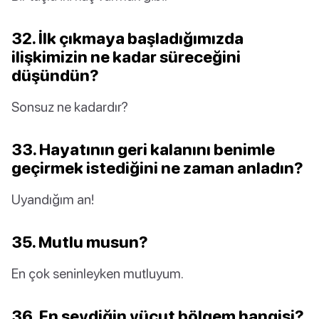
32. İlk çıkmaya başladığımızda
ilişkimizin ne kadar süreceğini
düşündün?
Sonsuz ne kadardır?
33. Hayatının geri kalanını benimle
geçirmek istediğini ne zaman anladın?
Uyandığım an!
35. Mutlu musun?
En çok seninleyken mutluyum.
36. En sevdiğin vücut bölgem hangisi?