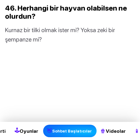
46. Herhangi bir hayvan olabilsen ne
olurdun?
Kurnaz bir tilki olmak ister mi? Yoksa zeki bir
şempanze mi?
🕹
👋
🍿
📱
rti
Oyunlar
Videolar
Sohbet Başlatıcılar