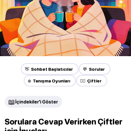
👋 Sohbet Başlatıcılar
💬 Sorular
❄️ Tanışma Oyunları
❤️‍🔥 Çiftler
📖
İçindekiler'i Göster
Sorulara Cevap Verirken Çiftler
için İpuçları