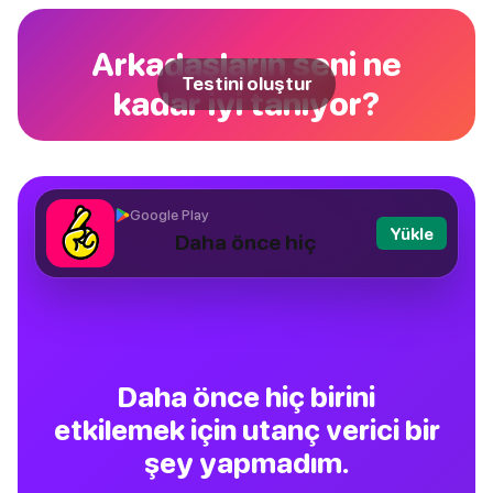
Arkadaşların seni ne
Testini oluştur
kadar iyi tanıyor?
Google Play
Yükle
Daha önce hiç
Daha önce hiç birini
etkilemek için utanç verici bir
şey yapmadım.