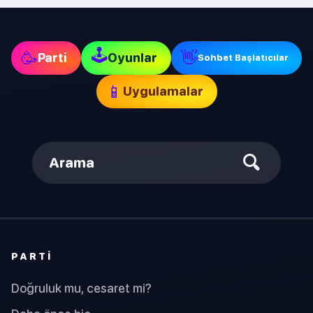
🕹
🥳
👋
Parti
Oyunlar
Sohbet Başlatıcılar
📱
Uygulamalar
Arama
PARTI
Doğruluk mu, cesaret mi?