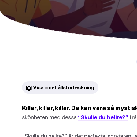
📖
Visa innehållsförteckning
Killar, killar, killar. De kan vara så myst
skönheten med dessa
“Skulle du hellre?”
frå
“Skulle du hellre?” är det perfekta isbrytaren i