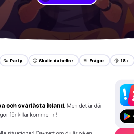
🥳 Party
🤔 Skulle du hellre
💬 Frågor
🔞 18+
iska och svårlästa ibland.
Men det är där
gor för killar kommer in!
 alla situationer! Oavsett om du är på en