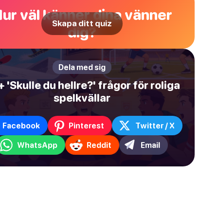
ur väl känner dina vänner
Skapa ditt quiz
dig?
Dela med sig
 'Skulle du hellre?' frågor för roliga
spelkvällar
Facebook
Pinterest
Twitter / X
WhatsApp
Reddit
Email