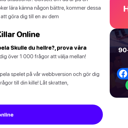
H
rsöker lära känna någon bättre, kommer dessa
att göra dig till en av dem
illar Online
pela Skulle du hellre?, prova våra
90+
dig över 1 000 frågor att välja mellan!
 spela spelet på vår webbversion och gör dig
ågor till din kille! Låt skratten,
online