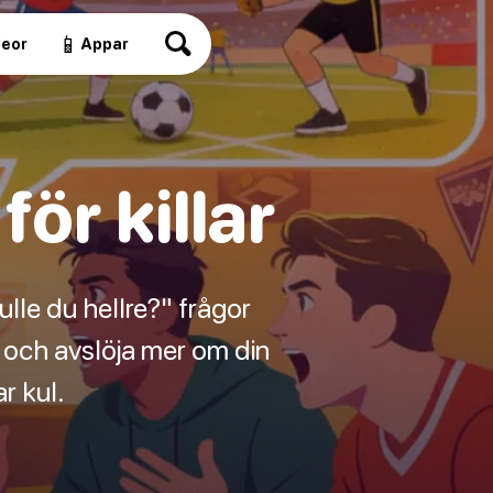
📱
deor
Appar
för killar
lle du hellre?" frågor
al och avslöja mer om din
r kul.