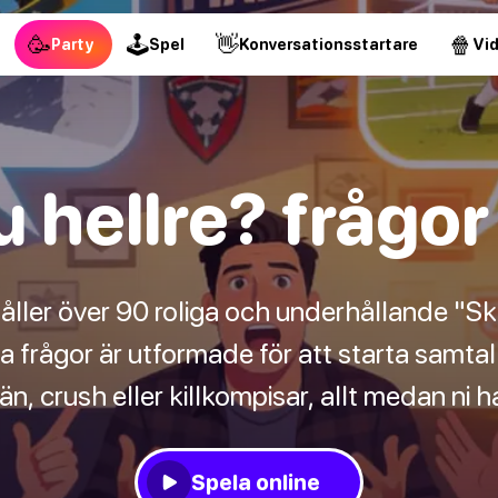
🥳
🕹
👋
🍿
Party
Spel
Konversationsstartare
Vi
 hellre? frågor 
håller över 90 roliga och underhållande "Sku
ssa frågor är utformade för att starta samt
än, crush eller killkompisar, allt medan ni ha
Spela online