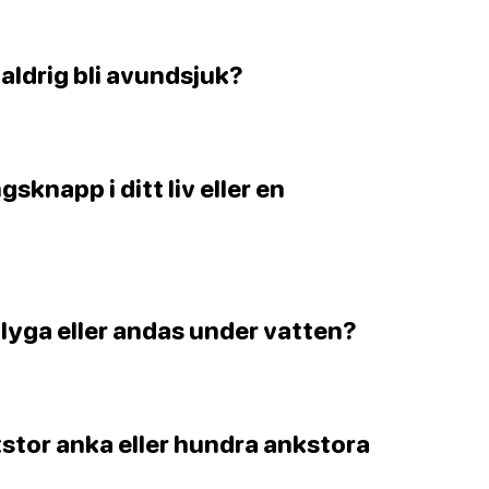
er aldrig bli avundsjuk?
gsknapp i ditt liv eller en
 flyga eller andas under vatten?
ststor anka eller hundra ankstora