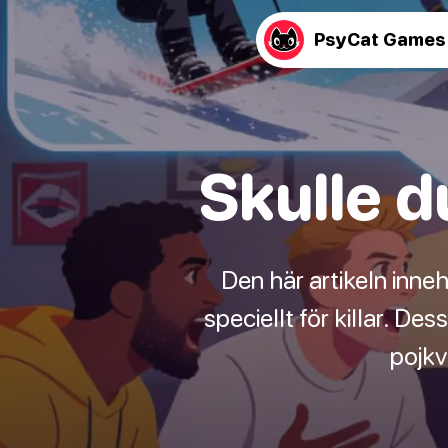
PsyCat Games
Skulle du
Den här artikeln inne
speciellt för killar. De
pojkv