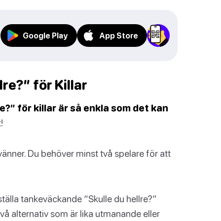
Google Play
App Store
re?” för Killar
?” för killar är så enkla som det kan
!
nner. Du behöver minst två spelare för att
tälla tankeväckande “Skulle du hellre?”
två alternativ som är lika utmanande eller