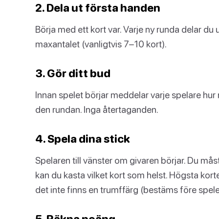
2. Dela ut första handen
Börja med ett kort var. Varje ny runda delar du ut
maxantalet (vanligtvis 7–10 kort).
3. Gör ditt bud
Innan spelet börjar meddelar varje spelare hur
den rundan. Inga återtaganden.
4. Spela dina stick
Spelaren till vänster om givaren börjar. Du mås
kan du kasta vilket kort som helst. Högsta kort
det inte finns en trumffärg (bestäms före spele
5. Räkna poäng