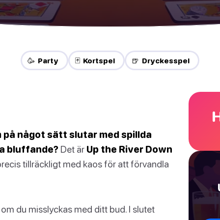
🥳 Party
🃏 Kortspel
🍺 Dryckesspel
H
 på något sätt slutar med spillda
ra bluffande?
Det är
Up the River Down
recis tillräckligt med kaos för att förvandla
om du misslyckas med ditt bud. I slutet