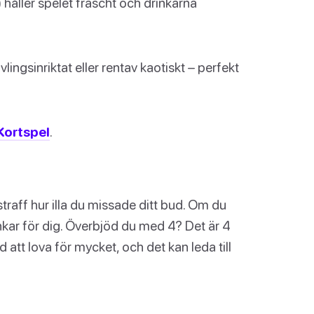
) håller spelet fräscht och drinkarna
lingsinriktat eller rentav kaotiskt – perfekt
ortspel
.
sstraff hur illa du missade ditt bud. Om du
unkar för dig. Överbjöd du med 4? Det är 4
d att lova för mycket, och det kan leda till