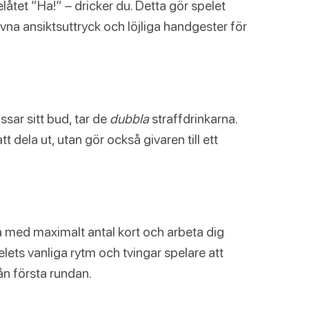
belåtet ”Ha!” – dricker du. Detta gör spelet
rivna ansiktsuttryck och löjliga handgester för
sar sitt bud, tar de
dubbla
straffdrinkarna.
tt dela ut, utan gör också givaren till ett
örja med maximalt antal kort och arbeta dig
lets vanliga rytm och tvingar spelare att
n första rundan.