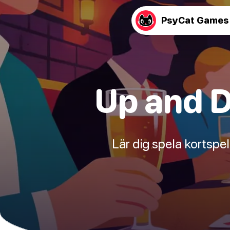
PsyCat Games
Up and D
Lär dig spela kortspe