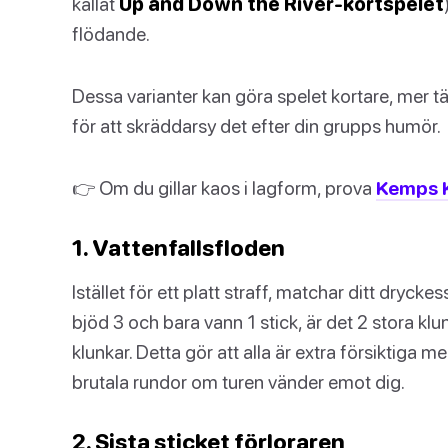
kallat
Up and Down the River-kortspelet
flödande.
Dessa varianter kan göra spelet kortare, mer täv
för att skräddarsy det efter din grupps humör.
👉 Om du gillar kaos i lagform, prova
Kemps K
1. Vattenfallsfloden
Istället för ett platt straff, matchar ditt drycke
bjöd 3 och bara vann 1 stick, är det 2 stora kl
klunkar. Detta gör att alla är extra försiktiga me
brutala rundor om turen vänder emot dig.
2. Sista sticket förloraren