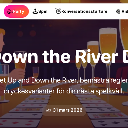
🥳
🕹
👋
🍿
Party
Spel
Konversationsstartare
Vi
own the River 
let Up and Down the River, bemästra regler
dryckesvarianter för din nästa spelkväll.
✍️ 31 mars 2026