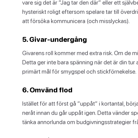
vare sig det är ”Jag tar den där” eller ett själv
hysteriskt roligt eftersom spelare tar till överd
att försöka kommunicera (och misslyckas).
5. Givar-undergång
Givarens roll kommer med extra risk. Om de mis
Detta ger inte bara spänning när det är din tur a
primärt mål för smygspel och stickförnekelse.
6. Omvänd flod
Istället för att först gå ”uppåt” i kortantal, b
neråt innan du går uppåt igen. Detta vänder spe
tänka annorlunda om budgivningsstrategier frå