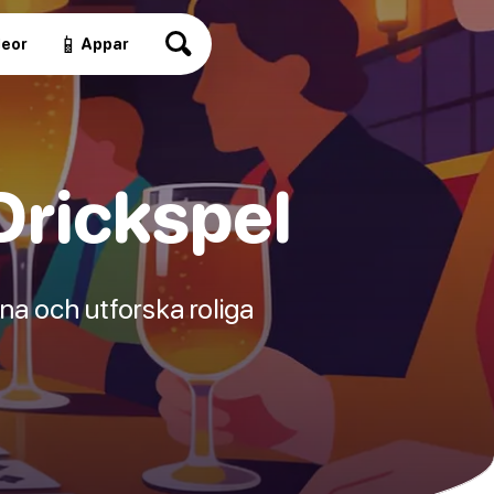
📱
deor
Appar
Drickspel
na och utforska roliga