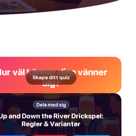
ur väl känner dina vänner
Skapa ditt quiz
dig?
Dela med sig
Up and Down the River Drickspel:
Regler & Varianter