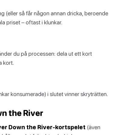
ng (eller så får någon annan dricka, beroende
a priset – oftast i klunkar.
änder du på processen: dela ut ett kort
a kort.
nkar konsumerade) i slutet vinner skryträtten.
wn the River
ver Down the River-kortspelet
(även