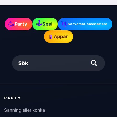
🕹
🥳
👋
Party
Spel
Konversationsstartare
📱
Appar
Sök
PARTY
Sanning eller konka