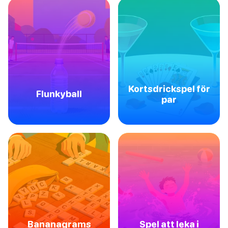
Kortsdrickspel för
Flunkyball
par
Bananagrams
Spel att leka i