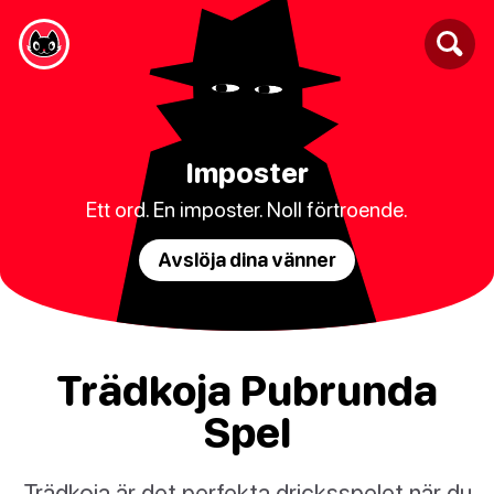
Imposter
Ett ord. En imposter. Noll förtroende.
Avslöja dina vänner
Trädkoja Pubrunda
Spel
Trädkoja är det perfekta dricksspelet när du