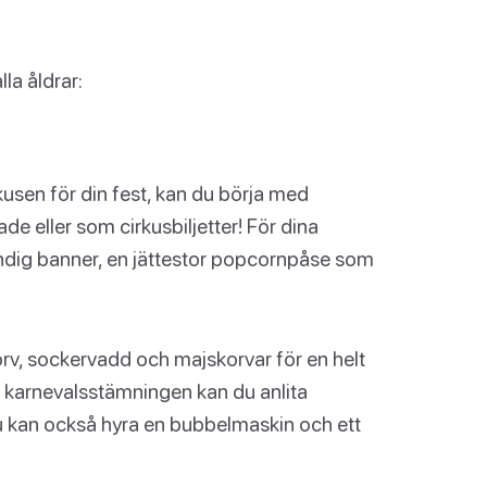
la åldrar:
kusen för din fest, kan du börja med
e eller som cirkusbiljetter! För dina
andig banner, en jättestor popcornpåse som
rv, sockervadd och majskorvar för en helt
er karnevalsstämningen kan du anlita
u kan också hyra en bubbelmaskin och ett