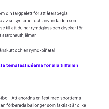
m din färgpalett för att återspegla
pia av solsystemet och använda den som
se till att du har rymdglass och drycker för
t astronauthjälmar.
 månskutt och en rymd-piñata!
te temafestidéerna för alla tillfällen
otboll! Att anordna en fest med sporttema
an förbereda ballonger som faktiskt är olika