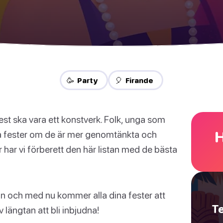
🥳 Party
🎈 Firande
fest ska vara ett konstverk. Folk, unga som
H
på fester om de är mer genomtänkta och
ör har vi förberett den här listan med de bästa
rån och med nu kommer alla dina fester att
Te
 längtan att bli inbjudna!