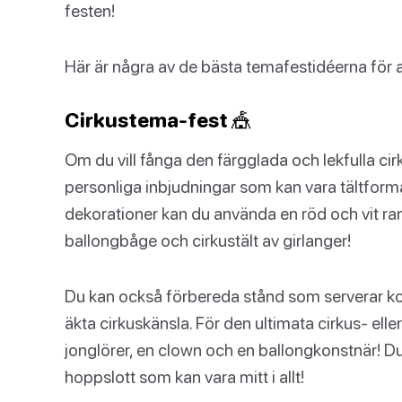
festen!
Här är några av de bästa temafestidéerna för al
Cirkustema-fest 🎪
Om du vill fånga den färgglada och lekfulla cir
personliga inbjudningar som kan vara tältformad
dekorationer kan du använda en röd och vit r
ballongbåge och cirkustält av girlanger!
Du kan också förbereda stånd som serverar ko
äkta cirkuskänsla. För den ultimata cirkus- ell
jonglörer, en clown och en ballongkonstnär! D
hoppslott som kan vara mitt i allt!