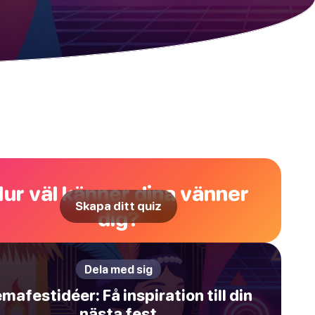
ur väl känner dina vänner
Skapa ditt quiz
dig?
Dela med sig
mafestidéer: Få inspiration till din
nästa fest