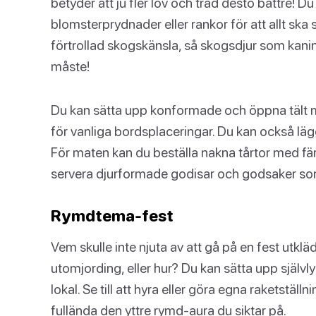
betyder att ju fler löv och träd desto bättre! D
blomsterprydnader eller rankor för att allt ska se
förtrollad skogskänsla, så skogsdjur som kanine
måste!
Du kan sätta upp konformade och öppna tält me
för vanliga bordsplaceringar. Du kan också lä
För maten kan du beställa nakna tårtor med f
servera djurformade godisar och godsaker som 
Rymdtema-fest
Vem skulle inte njuta av att gå på en fest utkläd
utomjording, eller hur? Du kan sätta upp självl
lokal. Se till att hyra eller göra egna raketstä
fullända den yttre rymd-aura du siktar på.