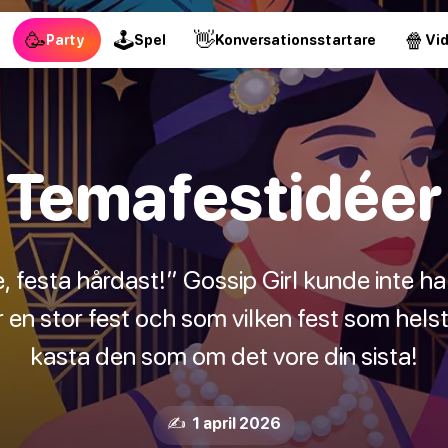
🥳
🕹
👋
🍿
Party
Spel
Konversationsstartare
Vi
Temafestidéer
, festa hårdast!” Gossip Girl kunde inte ha v
är en stor fest och som vilken fest som hel
kasta den som om det vore din sista!
✍️ 1 april 2026