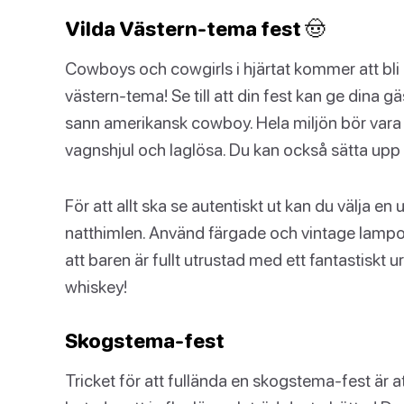
Vilda Västern-tema fest 🤠
Cowboys och cowgirls i hjärtat kommer att bli e
västern-tema! Se till att din fest kan ge dina g
sann amerikansk cowboy. Hela miljön bör vara f
vagnshjul och laglösa. Du kan också sätta up
För att allt ska se autentiskt ut kan du välja e
natthimlen. Använd färgade och vintage lampor 
att baren är fullt utrustad med ett fantastiskt u
whiskey!
Skogstema-fest
Tricket för att fullända en skogstema-fest är att