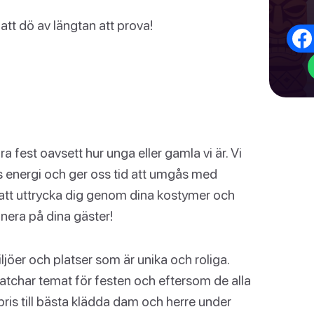
tt dö av längtan att prova!
a fest oavsett hur unga eller gamla vi är. Vi
s energi och ger oss tid att umgås med
att uttrycka dig genom dina kostymer och
era på dina gäster!
iljöer och platser som är unika och roliga.
tchar temat för festen och eftersom de alla
 pris till bästa klädda dam och herre under