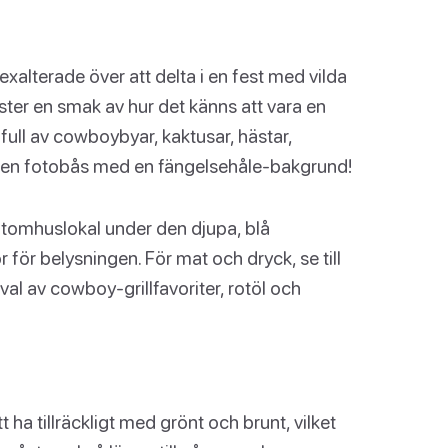
xalterade över att delta i en fest med vilda
äster en smak av hur det känns att vara en
ull av cowboybyar, kaktusar, hästar,
p en fotobås med en fängelsehåle-bakgrund!
n utomhuslokal under den djupa, blå
för belysningen. För mat och dryck, se till
rval av cowboy-grillfavoriter, rotöl och
 ha tillräckligt med grönt och brunt, vilket