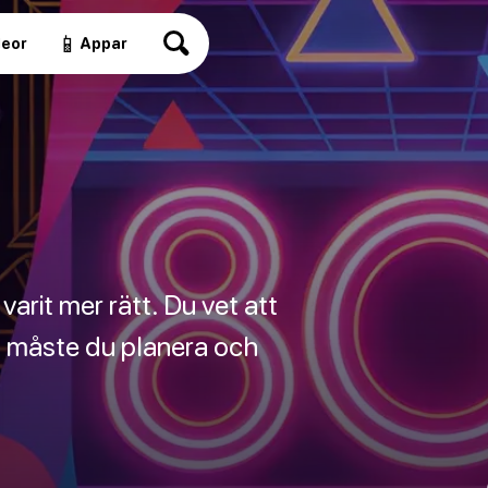
📱
deor
Appar
arit mer rätt. Du vet att
st måste du planera och