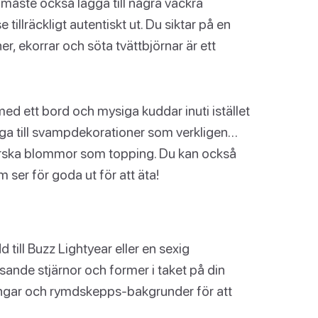
u måste också lägga till några vackra
 tillräckligt autentiskt ut. Du siktar på en
r, ekorrar och söta tvättbjörnar är ett
d ett bord och mysiga kuddar inuti istället
gga till svampdekorationer som verkligen…
ärska blommor som topping. Du kan också
ser för goda ut för att äta!
d till Buzz Lightyear eller en sexig
ysande stjärnor och former i taket på din
llningar och rymdskepps-bakgrunder för att