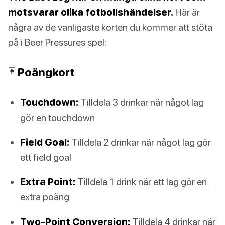
motsvarar olika fotbollshändelser.
Här är
några av de vanligaste korten du kommer att stöta
på i Beer Pressures spel:
🃏 Poängkort
Touchdown:
Tilldela 3 drinkar när något lag
gör en touchdown
Field Goal:
Tilldela 2 drinkar när något lag gör
ett field goal
Extra Point:
Tilldela 1 drink när ett lag gör en
extra poäng
Two-Point Conversion:
Tilldela 4 drinkar när