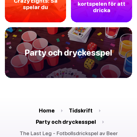
Crazy Eights: Så
kortspelen för att
spelar du
dricka
Party och dryckesspel
Home
Tidskrift
Party och dryckesspel
The Last Leg - Fotbollsdrickspel av Beer