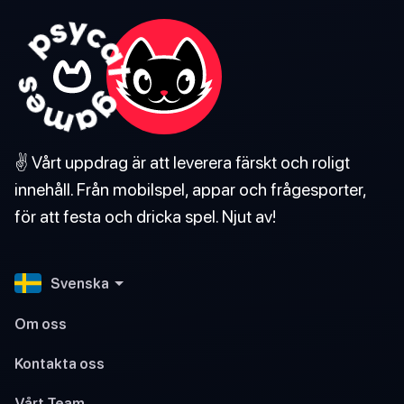
✌️ Vårt uppdrag är att leverera färskt och roligt
innehåll. Från mobilspel, appar och frågesporter,
för att festa och dricka spel. Njut av!
Svenska
Om oss
Kontakta oss
Vårt Team