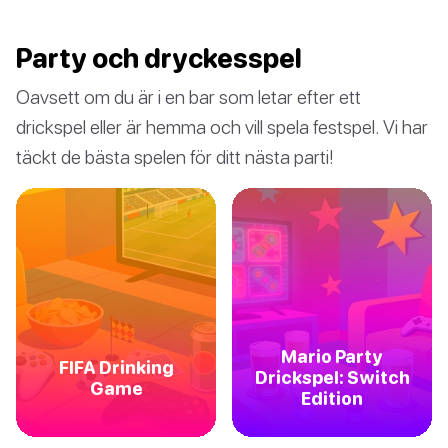
Party och dryckesspel
Oavsett om du är i en bar som letar efter ett
drickspel eller är hemma och vill spela festspel. Vi har
täckt de bästa spelen för ditt nästa parti!
Mario Party
FIFA Drinking
Drickspel: Switch
Game
Edition