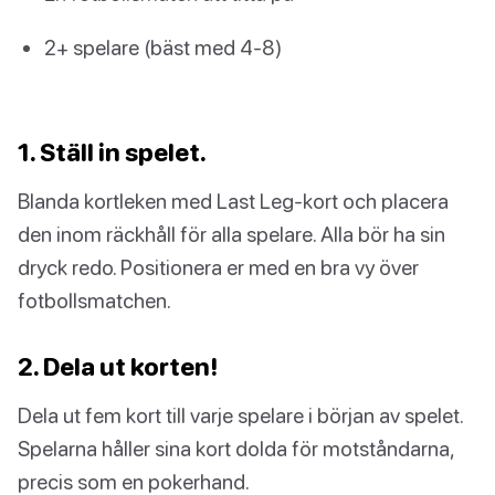
2+ spelare (bäst med 4-8)
1. Ställ in spelet.
Blanda kortleken med Last Leg-kort och placera
den inom räckhåll för alla spelare. Alla bör ha sin
dryck redo. Positionera er med en bra vy över
fotbollsmatchen.
2. Dela ut korten!
Dela ut fem kort till varje spelare i början av spelet.
Spelarna håller sina kort dolda för motståndarna,
precis som en pokerhand.