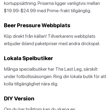
kortuppsättning. Priserna ligger vanligtvis mellan
$19.99-$24.99 med Prime-frakt tillgänglig.
Beer Pressure Webbplats
Köp direkt från källan! Tillverkarens webbplats
erbjuder ibland paketpriser med andra drickspel.
Lokala Spelbutiker
Många specialbutiker har The Last Leg, särskilt
under fotbollssäsongen. Ring din lokala butik för att
kolla tillgänglighet nära dig.
DIY Version
Om du har bråttom kan du skapa en