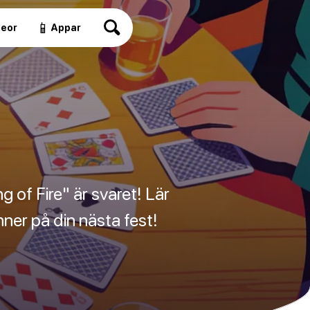
📱
deor
Appar
g of Fire" är svaret! Lär
ner på din nästa fest!