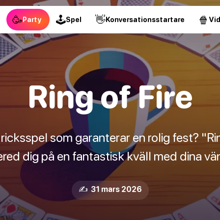
🥳
🕹
👋
🍿
Party
Spel
Konversationsstartare
Vi
Ring of Fire
ricksspel som garanterar en rolig fest? "Rin
ered dig på en fantastisk kväll med dina vän
✍️ 31 mars 2026