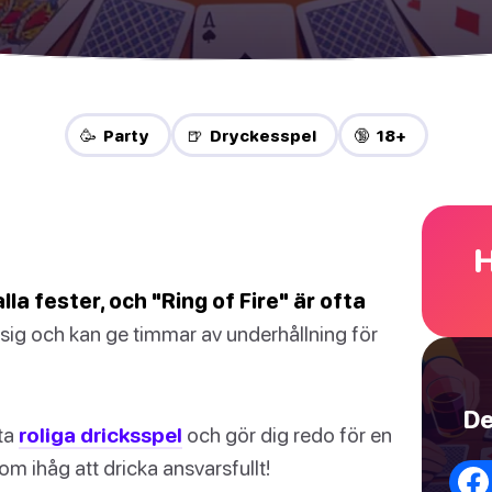
🥳 Party
🍺 Dryckesspel
🔞 18+
H
lla fester, och "Ring of Fire" är ofta
ra sig och kan ge timmar av underhållning för
De
tta
roliga dricksspel
och gör dig redo för en
 kom ihåg att dricka ansvarsfullt!