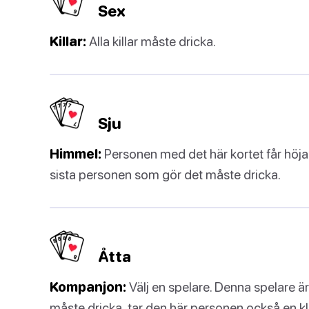
Sex
Killar:
Alla killar måste dricka.
Sju
Himmel:
Personen med det här kortet får höja
sista personen som gör det måste dricka.
Åtta
Kompanjon:
Välj en spelare. Denna spelare ä
måste dricka, tar den här personen också en kl