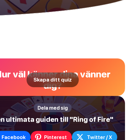
ur väl känner dina vänner
Skapa ditt quiz
dig?
Dela med sig
n ultimata guiden till "Ring of Fire"
Facebook
Pinterest
Twitter / X