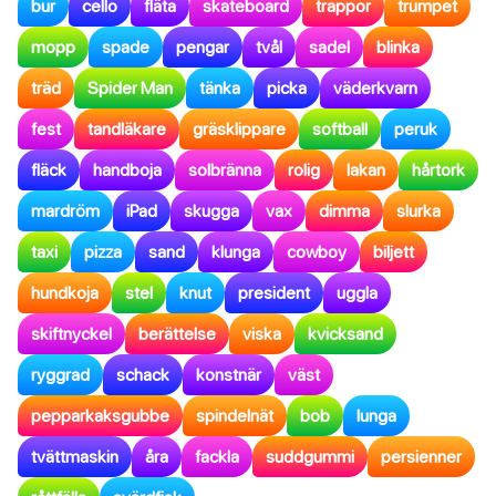
bur
cello
fläta
skateboard
trappor
trumpet
mopp
spade
pengar
tvål
sadel
blinka
träd
Spider Man
tänka
picka
väderkvarn
fest
tandläkare
gräsklippare
softball
peruk
fläck
handboja
solbränna
rolig
lakan
hårtork
mardröm
iPad
skugga
vax
dimma
slurka
taxi
pizza
sand
klunga
cowboy
biljett
hundkoja
stel
knut
president
uggla
skiftnyckel
berättelse
viska
kvicksand
ryggrad
schack
konstnär
väst
pepparkaksgubbe
spindelnät
bob
lunga
tvättmaskin
åra
fackla
suddgummi
persienner