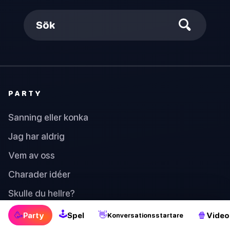
Sök
PARTY
Sanning eller konka
Jag har aldrig
Vem av oss
Charader idéer
Skulle du hellre?
Kings Cup
🕹
🥳
👋
🍿
Party
Spel
Video
Konversationsstartare