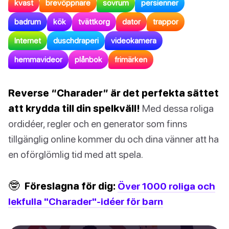
kvast
brevöppnare
sovrum
persienner
badrum
kök
tvättkorg
dator
trappor
Internet
duschdraperi
videokamera
hemmavideor
plånbok
frimärken
Reverse “Charader” är det perfekta sättet
att krydda till din spelkväll!
Med dessa roliga
ordidéer, regler och en generator som finns
tillgänglig online kommer du och dina vänner att ha
en oförglömlig tid med att spela.
🤓
Föreslagna för dig:
Över 1000 roliga och
lekfulla "Charader"-idéer för barn