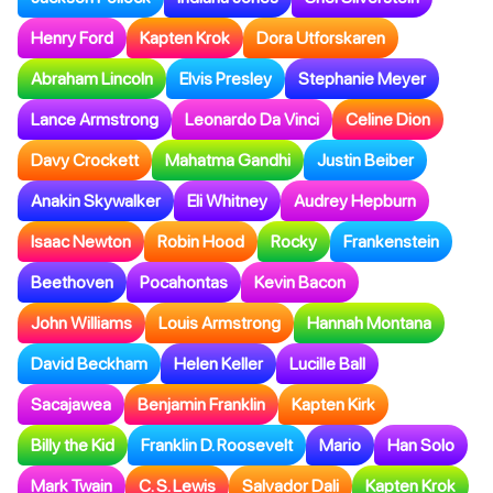
Henry Ford
Kapten Krok
Dora Utforskaren
Abraham Lincoln
Elvis Presley
Stephanie Meyer
Lance Armstrong
Leonardo Da Vinci
Celine Dion
Davy Crockett
Mahatma Gandhi
Justin Beiber
Anakin Skywalker
Eli Whitney
Audrey Hepburn
Isaac Newton
Robin Hood
Rocky
Frankenstein
Beethoven
Pocahontas
Kevin Bacon
John Williams
Louis Armstrong
Hannah Montana
David Beckham
Helen Keller
Lucille Ball
Sacajawea
Benjamin Franklin
Kapten Kirk
Billy the Kid
Franklin D. Roosevelt
Mario
Han Solo
Mark Twain
C. S. Lewis
Salvador Dali
Kapten Krok