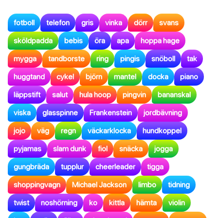
fotboll
telefon
gris
vinka
dörr
svans
sköldpadda
bebis
öra
apa
hoppa hage
mygga
tandborste
ring
pingis
snöboll
tak
huggtand
cykel
björn
mantel
docka
piano
läppstift
salut
hula hoop
pingvin
bananskal
viska
glasspinne
Frankenstein
jordbävning
jojo
väg
regn
väckarklocka
hundkoppel
pyjamas
slam dunk
fiol
snäcka
jogga
gungbräda
tupplur
cheerleader
tigga
shoppingvagn
Michael Jackson
limbo
tidning
twist
noshörning
ko
kittla
hämta
violin