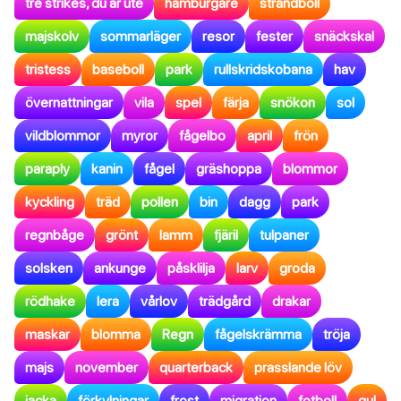
tre strikes, du är ute
hamburgare
strandboll
majskolv
sommarläger
resor
fester
snäckskal
tristess
baseboll
park
rullskridskobana
hav
övernattningar
vila
spel
färja
snökon
sol
vildblommor
myror
fågelbo
april
frön
paraply
kanin
fågel
gräshoppa
blommor
kyckling
träd
pollen
bin
dagg
park
regnbåge
grönt
lamm
fjäril
tulpaner
solsken
ankunge
påsklilja
larv
groda
rödhake
lera
vårlov
trädgård
drakar
maskar
blomma
Regn
fågelskrämma
tröja
majs
november
quarterback
prasslande löv
jacka
förkylningar
frost
migration
fotboll
gul