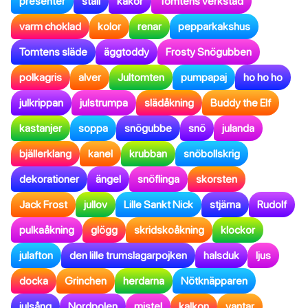
presenter
stall
kakor
Tomtens verkstad
varm choklad
kolor
renar
pepparkakshus
Tomtens släde
äggtoddy
Frosty Snögubben
polkagris
alver
Jultomten
pumpapaj
ho ho ho
julkrippan
julstrumpa
slädåkning
Buddy the Elf
kastanjer
soppa
snögubbe
snö
julanda
bjällerklang
kanel
krubban
snöbollskrig
dekorationer
ängel
snöflinga
skorsten
Jack Frost
jullov
Lille Sankt Nick
stjärna
Rudolf
pulkaåkning
glögg
skridskoåkning
klockor
julafton
den lille trumslagarpojken
halsduk
ljus
docka
Grinchen
herdarna
Nötknäpparen
julsång
Nordpolen
mistel
kalkon
vantar