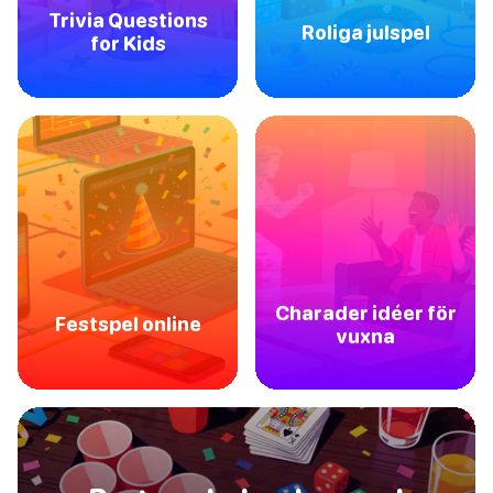
Trivia Questions
Roliga julspel
for Kids
Charader idéer för
Festspel online
vuxna