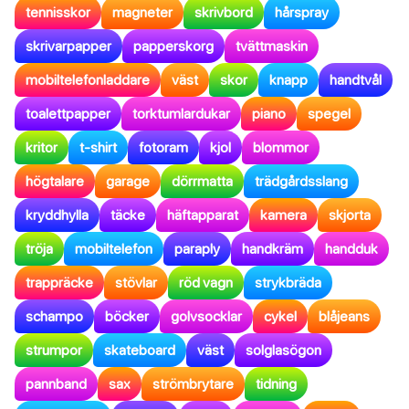
tennisskor
magneter
skrivbord
hårspray
skrivarpapper
papperskorg
tvättmaskin
mobiltelefonladdare
väst
skor
knapp
handtvål
toalettpapper
torktumlardukar
piano
spegel
kritor
t-shirt
fotoram
kjol
blommor
högtalare
garage
dörrmatta
trädgårdsslang
kryddhylla
täcke
häftapparat
kamera
skjorta
tröja
mobiltelefon
paraply
handkräm
handduk
trappräcke
stövlar
röd vagn
strykbräda
schampo
böcker
golvsocklar
cykel
blåjeans
strumpor
skateboard
väst
solglasögon
pannband
sax
strömbrytare
tidning