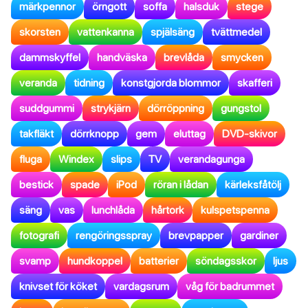
märkpennor
örngott
soffa
halsduk
stege
skorsten
vattenkanna
spjälsäng
tvättmedel
dammskyffel
handväska
brevlåda
smycken
veranda
tidning
konstgjorda blommor
skafferi
suddgummi
strykjärn
dörröppning
gungstol
takfläkt
dörrknopp
gem
eluttag
DVD-skivor
fluga
Windex
slips
TV
verandagunga
bestick
spade
iPod
röran i lådan
kärleksfåtölj
säng
vas
lunchlåda
hårtork
kulspetspenna
fotografi
rengöringsspray
brevpapper
gardiner
svamp
hundkoppel
batterier
söndagsskor
ljus
knivset för köket
vardagsrum
våg för badrummet