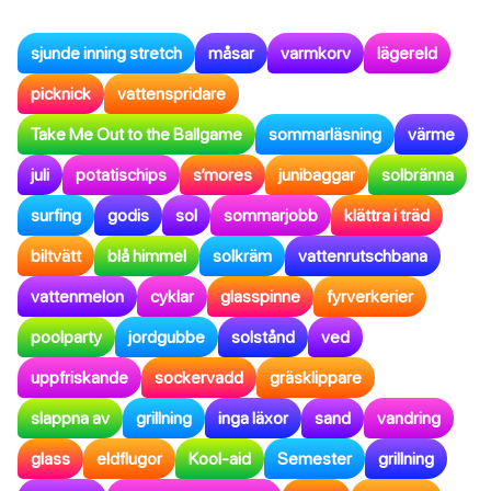
sjunde inning stretch
måsar
varmkorv
lägereld
picknick
vattenspridare
Take Me Out to the Ballgame
sommarläsning
värme
juli
potatischips
s’mores
junibaggar
solbränna
surfing
godis
sol
sommarjobb
klättra i träd
biltvätt
blå himmel
solkräm
vattenrutschbana
vattenmelon
cyklar
glasspinne
fyrverkerier
poolparty
jordgubbe
solstånd
ved
uppfriskande
sockervadd
gräsklippare
slappna av
grillning
inga läxor
sand
vandring
glass
eldflugor
Kool-aid
Semester
grillning