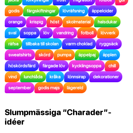
godis
färgskiftningar
lövräfsning
äppelcider
orange
krispig
höst
skolmaterial
halsdukar
sval
soppa
löv
vandring
fotboll
lövverk
räfsa
tillbaka till skolan
varm choklad
ryggsäck
sweatshirts
skörd
pumpa
äppelpaj
äpplen
höskördsfärd
färgade löv
kycklingsoppa
chill
vind
lunchlåda
kråka
lönnsirap
dekorationer
september
godis majs
lägereld
Slumpmässiga “Charader”-
idéer