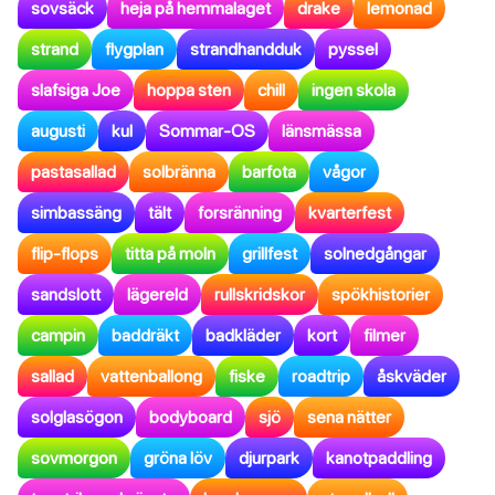
sovsäck
heja på hemmalaget
drake
lemonad
strand
flygplan
strandhandduk
pyssel
slafsiga Joe
hoppa sten
chill
ingen skola
augusti
kul
Sommar-OS
länsmässa
pastasallad
solbränna
barfota
vågor
simbassäng
tält
forsränning
kvarterfest
flip-flops
titta på moln
grillfest
solnedgångar
sandslott
lägereld
rullskridskor
spökhistorier
campin
baddräkt
badkläder
kort
filmer
sallad
vattenballong
fiske
roadtrip
åskväder
solglasögon
bodyboard
sjö
sena nätter
sovmorgon
gröna löv
djurpark
kanotpaddling