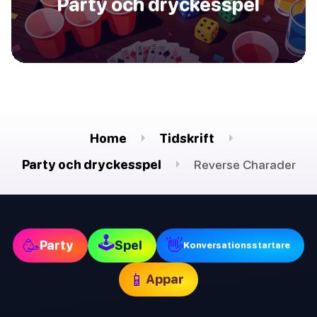
Party och dryckesspel
Home
Tidskrift
Party och dryckesspel
Reverse Charader
🕹
🥳
👋
Party
Spel
Konversationsstartare
📱
Appar