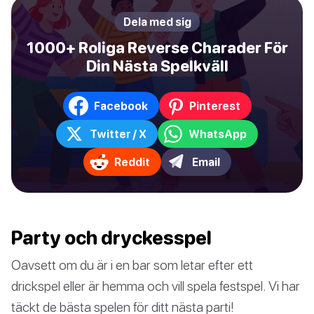
Dela med sig
1000+ Roliga Reverse Charader För
Din Nästa Spelkväll
Facebook
Pinterest
Twitter / X
WhatsApp
Reddit
Email
Party och dryckesspel
Oavsett om du är i en bar som letar efter ett
drickspel eller är hemma och vill spela festspel. Vi har
täckt de bästa spelen för ditt nästa parti!