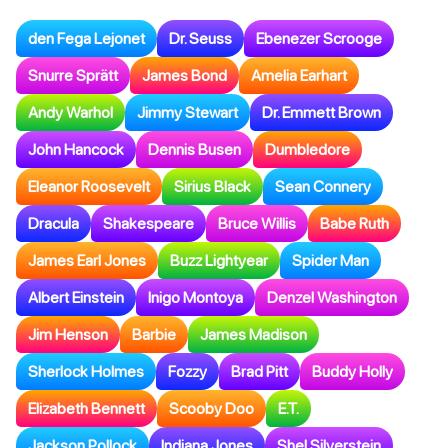
den Fega Lejonet
Dr. Seuss
Ebenezer Scrooge
Snurre Sprätt
James Bond
Amelia Earhart
Andy Warhol
Jimmy Stewart
Dr. Emmett Brown
John Hancock
Dennis Busen
Dumbledore
Eleanor Roosevelt
Sirius Black
Sean Connery
Dracula
Shakespeare
Bruce Willis
Babe Ruth
James Earl Jones
Buzz Lightyear
Spider Man
Albert Einstein
Inigo Montoya
Denzel Washington
Jim Henson
Barbie
James Madison
Sherlock Holmes
Fozzy
Brad Pitt
Buddy Holly
Elizabeth Bennett
Scooby Doo
E.T.
Jackson Pollock
Indiana Jones
Shel Silverstein