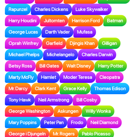
Rapunzel
Charles Dickens
Luke Skywalker
Harry Houdini
Jultomten
Harrison Ford
Batman
George Lucas
Darth Vader
Mufasa
Oprah Winfrey
Garfield
Djingis Khan
Gilligan
Michael Phelps
Michelangelo
Charles Darwin
Betsy Ross
Bill Gates
Walt Disney
Harry Potter
Marty McFly
Hamlet
Moder Teresa
Cleopatra
Mr. Darcy
Clark Kent
Grace Kelly
Thomas Edison
Tony Hawk
Neil Armstrong
Bill Cosby
George Washington
Askungen
Willy Wonka
Mary Poppins
Peter Pan
Frodo
Neil Diamond
George i Djungeln
Mr. Rogers
Pablo Picasso