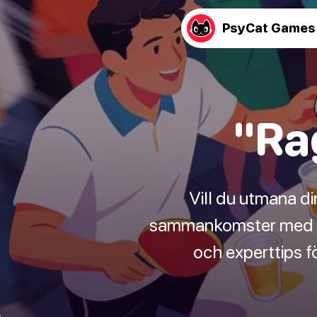
PsyCat Games
"Ra
Vill du utmana di
sammankomster med "R
och experttips f