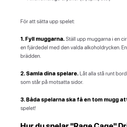
För att sätta upp spelet:
1. Fyll muggarna.
Ställ upp muggarna i en ci
en fjärdedel med den valda alkoholdrycken. En m
brädden.
2. Samla dina spelare.
Låt alla stå runt bord
som står på motsatta sidor.
3. Båda spelarna ska få en tom mugg att 
spelet!
Hur du spelar "Rage Cage" Dr