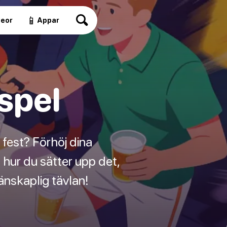
📱
deor
Appar
spel
 fest? Förhöj dina
ur du sätter upp det,
änskaplig tävlan!