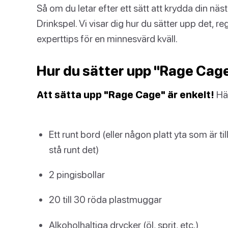
Så om du letar efter ett sätt att krydda din 
Drinkspel. Vi visar dig hur du sätter upp det, re
experttips för en minnesvärd kväll.
Hur du sätter upp "Rage Cage
Att sätta upp "Rage Cage" är enkelt!
Här
Ett runt bord (eller någon platt yta som är ti
stå runt det)
2 pingisbollar
20 till 30 röda plastmuggar
Alkoholhaltiga drycker (öl, sprit, etc.)