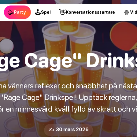
🥳
🕹
👋
🍿
Party
Spel
Konversationsstartare
Vi
ge Cage" Drink
na vänners reflexer och snabbhet på nästa
age Cage" Drinkspel! Upptäck reglerna, h
ör en minnesvärd kväll fylld av skratt och v
✍️ 30 mars 2026