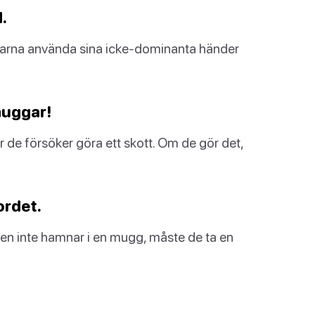
.
larna använda sina icke-dominanta händer
muggar!
när de försöker göra ett skott. Om de gör det,
ordet.
den inte hamnar i en mugg, måste de ta en