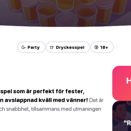
🥳 Party
🍺 Dryckesspel
🔞 18+
H
yspel som är perfekt för fester,
n avslappnad kväll med vänner!
Det är
 och snabbhet, tillsammans med utmaningen
"R