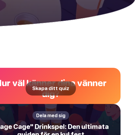
ur väl känner dina vänner
Skapa ditt quiz
dig?
Dela med sig
age Cage" Drinkspel: Den ultimata
guiden för en kul fest