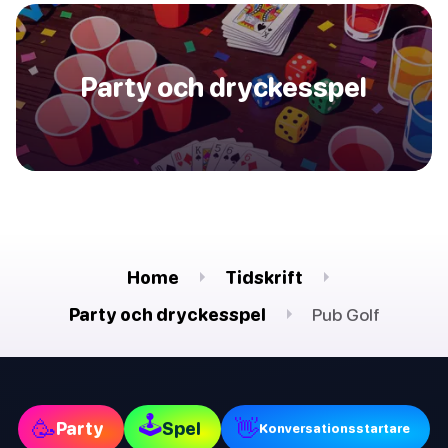
Party och dryckesspel
Home
Tidskrift
Party och dryckesspel
Pub Golf
🕹
🥳
👋
Party
Spel
Konversationsstartare