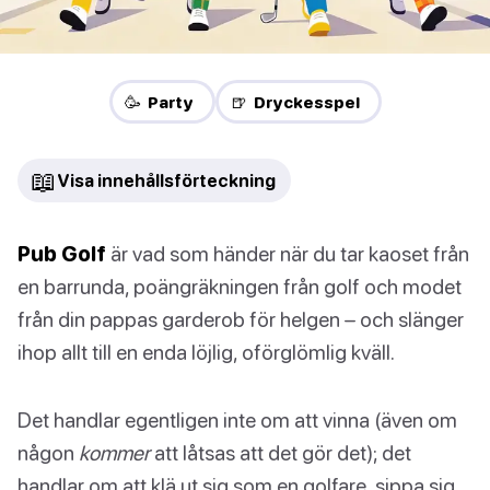
🥳 Party
🍺 Dryckesspel
📖
Visa innehållsförteckning
Pub Golf
är vad som händer när du tar kaoset från
en barrunda, poängräkningen från golf och modet
från din pappas garderob för helgen – och slänger
ihop allt till en enda löjlig, oförglömlig kväll.
Det handlar egentligen inte om att vinna (även om
någon
kommer
att låtsas att det gör det); det
handlar om att klä ut sig som en golfare, sippa sig