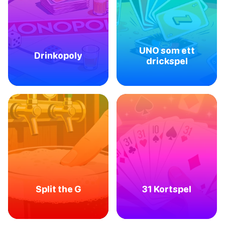
UNO som ett
Drinkopoly
drickspel
Split the G
31 Kortspel