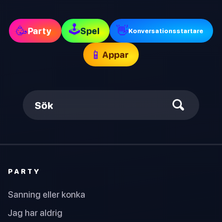
🕹
🥳
👋
Party
Spel
Konversationsstartare
📱
Appar
Sök
PARTY
Sanning eller konka
Jag har aldrig