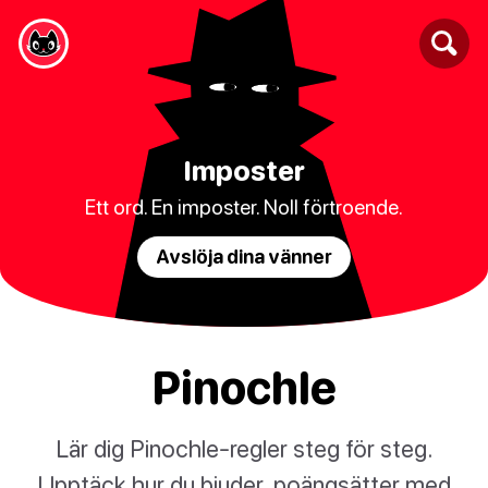
Imposter
Ett ord. En imposter. Noll förtroende.
Avslöja dina vänner
Pinochle
Lär dig Pinochle-regler steg för steg.
Upptäck hur du bjuder, poängsätter med