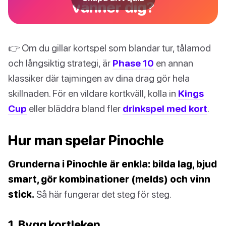
vänner dig?
👉 Om du gillar kortspel som blandar tur, tålamod
och långsiktig strategi, är
Phase 10
en annan
klassiker där tajmingen av dina drag gör hela
skillnaden. För en vildare kortkväll, kolla in
Kings
Cup
eller bläddra bland fler
drinkspel med kort
.
Hur man spelar Pinochle
Grunderna i Pinochle är enkla: bilda lag, bjud
smart, gör kombinationer (melds) och vinn
stick.
Så här fungerar det steg för steg.
1. Bygg kortleken