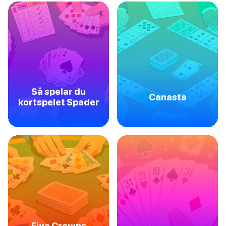
Så spelar du
Canasta
kortspelet Spader
Five Crowns