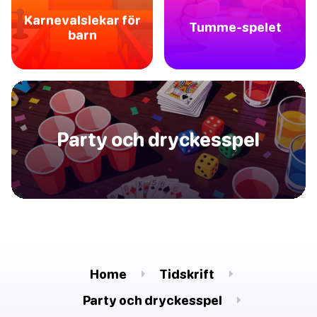
Karnevalslekar för
Tumme-spelet
barn
Party och dryckesspel
Home
Tidskrift
Party och dryckesspel