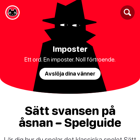
Imposter
Ett ord. En imposter. Noll förtroende.
Avslöja dina vänner
Sätt svansen på
åsnan – Spelguide
Lär dig hur du spelar det klassiska spelet Sätt