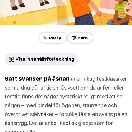
🥳 Party
🧒 Barn
📖
Visa innehållsförteckning
Sätt svansen på åsnan
är en riktig festklassiker
som aldrig går ur tiden. Oavsett om du är fem eller
femtio finns det något hysteriskt roligt med att se
någon – med bindel för ögonen, snurrande och
överdrivet självsäker – försöka fästa en svans på en
åsnerygg. Det är enkel, kaotisk glädje som för
samman alla.