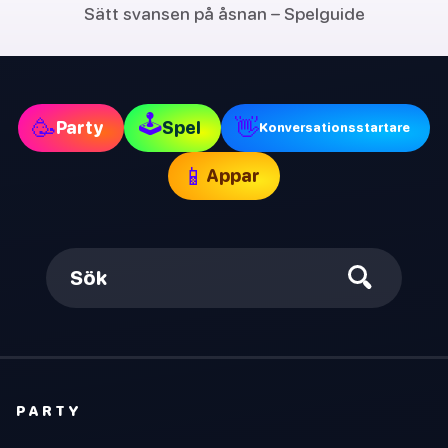
Sätt svansen på åsnan – Spelguide
🕹
🥳
👋
Party
Spel
Konversationsstartare
📱
Appar
Sök
PARTY