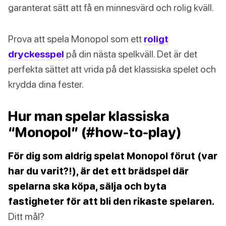
garanterat sätt att få en minnesvärd och rolig kväll.
Prova att spela Monopol som ett
roligt
dryckesspel
på din nästa spelkväll. Det är det
perfekta sättet att vrida på det klassiska spelet och
krydda dina fester.
Hur man spelar klassiska
“Monopol” (#how-to-play)
För dig som aldrig spelat Monopol förut (var
har du varit?!), är det ett brädspel där
spelarna ska köpa, sälja och byta
fastigheter för att bli den rikaste spelaren.
Ditt mål?