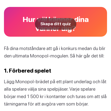
Hur väl känner dina
Skapa ditt quiz
vänner dig?
Få dina motståndare att gå i konkurs medan du blir
den ultimata Monopol-mogulen. Så här går det till:
1. Förbered spelet
Lägg Monopol-brädet på ett plant underlag och låt
alla spelare välja sina spelpjäser. Varje spelare
börjar med 1 500 kr i kontanter och turas om att slå
tärningarna för att avgöra vem som börjar.