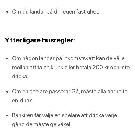
Om du landar på din egen fastighet.
Ytterligare husregler:
Om någon landar på Inkomstskatt kan de välja
mellan att ta en klunk eller betala 200 kr och inte
dricka.
Om en spelare passerar Gå, måste alla andra ta
en klunk.
Bankiren får välja en spelare att dricka varje
gång de måste ge växel.