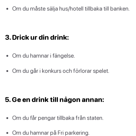
Om du måste sälja hus/hotell tillbaka till banken.
3. Drick ur din drink:
Om du hamnar i fängelse.
Om du går i konkurs och förlorar spelet.
5. Ge en drink till någon annan:
Om du får pengar tillbaka från staten.
Om du hamnar på Fri parkering.