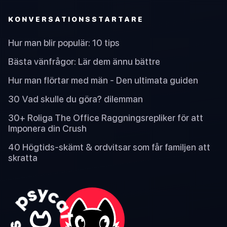
KONVERSATIONSSTARTARE
Hur man blir populär: 10 tips
Bästa vänfrågor: Lär dem ännu bättre
Hur man flörtar med män - Den ultimata guiden
30 Vad skulle du göra? dilemman
30+ Roliga The Office Raggningsrepliker för att
Imponera din Crush
40 Högtids-skämt & ordvitsar som får familjen att
skratta