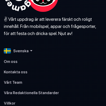
✌️ Vårt uppdrag är att leverera färskt och roligt
innehåll. Från mobilspel, appar och frågesporter,
för att festa och dricka spel. Njut av!
Svenska
Om oss
Kontakta oss
Vårt Team
Våra Redaktionella Standarder
Villkor