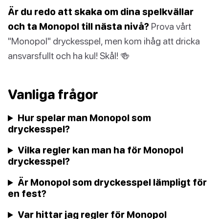
Är du redo att skaka om dina spelkvällar
och ta Monopol till nästa nivå?
Prova vårt
"Monopol" dryckesspel, men kom ihåg att dricka
ansvarsfullt och ha kul! Skål! 🍻
Vanliga frågor
Hur spelar man Monopol som
dryckesspel?
Vilka regler kan man ha för Monopol
dryckesspel?
Är Monopol som dryckesspel lämpligt för
en fest?
Var hittar jag regler för Monopol