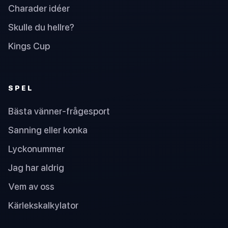
Charader idéer
Skulle du hellre?
Kings Cup
SPEL
Bästa vänner-frågesport
Sanning eller konka
Lyckonummer
Jag har aldrig
Vem av oss
Kärlekskalkylator