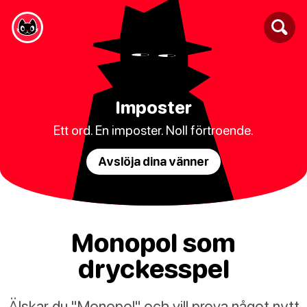
Imposter
Ett ord. En imposter. Noll förtroende.
Avslöja dina vänner
Monopol som
dryckesspel
Älskar du "Monopol" och vill prova något nytt