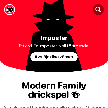
Imposter
Ett ord. En imposter. Noll förtroende.
Avslöja dina vänner
Modern Family
drickspel 🍻
Alla älskar att dricka och alla älskar TV-serien