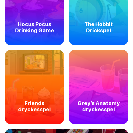
Hocus Pocus
The Hobbit
Drinking Game
Drickspel
Friends
Grey’s Anatomy
dryckesspel
dryckesspel