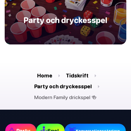
Party och dryckesspel
Home
Tidskrift
Party och dryckesspel
Modern Family drickspel 🍻
🕹
🥳
👋
Party
Spel
Konversationsstartare