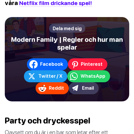
våra
Netflix film drickande spel!
Dela med sig
Modern Family | Regler och hur man
spelar
Facebook
Pinterest
Twitter / X
WhatsApp
Reddit
Email
Party och dryckesspel
Oavsett om du är i en bar som letar efter ett