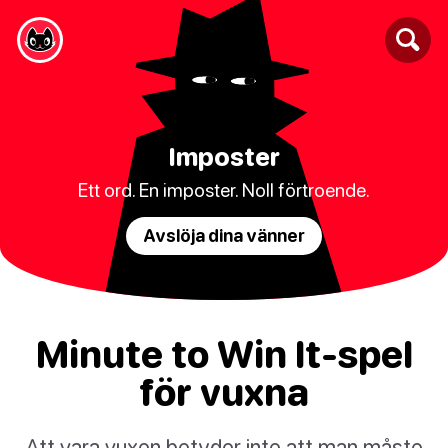
Imposter
Ett ord. En imposter. Noll förtroende.
Avslöja dina vänner
Minute to Win It-spel
för vuxna
Att vara vuxen betyder inte att man måste