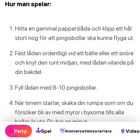
Hur man spelar:
Hitta en gammal papperslåda och klipp ett hål
stort nog för att pingisbollar ska kunna flyga ut.
Fäst lådan ordentligt vid ett bälte eller ett snöre
och knyt den runt midjan, med lådan vilande på
din bakdel.
Fyll lådan med 8-10 pingisbollar.
När timern startar, skaka din rumpa som om du
försöker bli av med myror i byxorna tills alla
bollar är ute. Du har en minut.
🕹
🥳
👋
🍿
Party
Spel
Video
Konversationsstartare