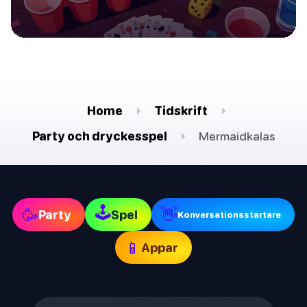
Home
Tidskrift
Party och dryckesspel
Mermaidkalas
🕹
🥳
👋
Party
Spel
Konversationsstartare
📱
Appar