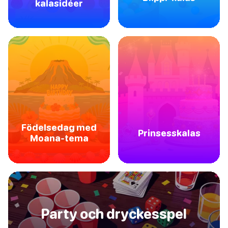
kalasidéer
Födelsedag med
Prinsesskalas
Moana-tema
Party och dryckesspel