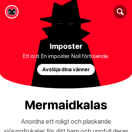
Imposter
Ett ord. En imposter. Noll förtroende.
Avslöja dina vänner
Mermaidkalas
Anordna ett roligt och plaskande
sjöjungfrukalas för ditt barn och uppfyll deras