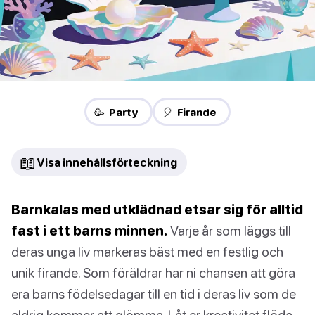
🥳 Party
🎈 Firande
📖
Visa innehållsförteckning
Barnkalas med utklädnad etsar sig för alltid
fast i ett barns minnen.
Varje år som läggs till
deras unga liv markeras bäst med en festlig och
unik firande. Som föräldrar har ni chansen att göra
era barns födelsedagar till en tid i deras liv som de
aldrig kommer att glömma. Låt er kreativitet flöda