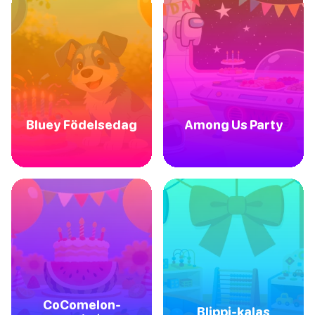
Bluey Födelsedag
Among Us Party
CoComelon-
Blippi-kalas