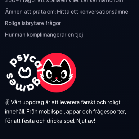
250+ Frågor att ställa en kille: Lär känna honom
Ämnen att prata om: Hitta ett konversationsämne
Roliga isbrytare frågor
Hur man komplimangerar en tjej
✌️ Vårt uppdrag är att leverera färskt och roligt
innehåll. Från mobilspel, appar och frågesporter,
för att festa och dricka spel. Njut av!