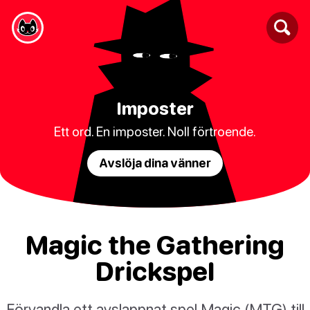
Imposter
Ett ord. En imposter. Noll förtroende.
Avslöja dina vänner
Magic the Gathering
Drickspel
Förvandla ett avslappnat spel Magic (MTG) till