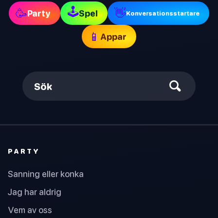
🕹
🥳
👋
Party
Spel
Konversationsstartare
📱
Appar
Sök
PARTY
Sanning eller konka
Jag har aldrig
Vem av oss