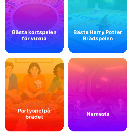
Bästa kortspelen
Bästa Harry Potter
för vuxna
Brädspelen
Partyspel på
Nemesis
brädet