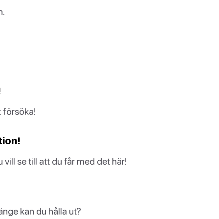
n.
!
t försöka!
tion!
ll se till att du får med det här!
länge kan du hålla ut?