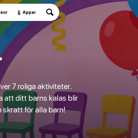
📱
deor
Appar
r
r 7 roliga aktiviteter.
att ditt barns kalas blir
skratt för alla barn!