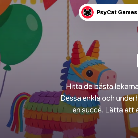
PsyCat Games
Hitta de bästa lekarna
Dessa enkla och underhål
en succé. Lätta att 