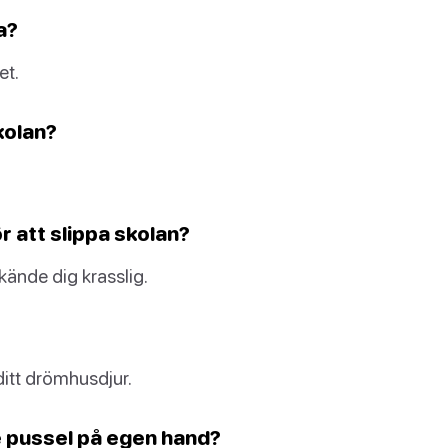
a?
et.
kolan?
r att slippa skolan?
kände dig krasslig.
ditt drömhusdjur.
e pussel på egen hand?