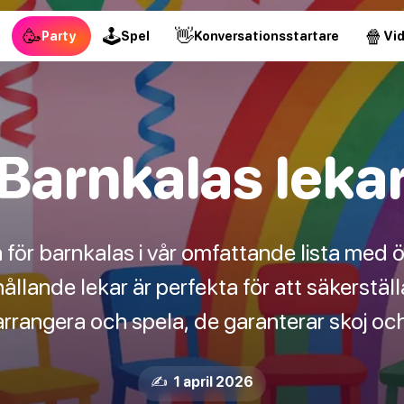
🥳
🕹
👋
🍿
Party
Spel
Konversationsstartare
Vi
Barnkalas leka
 för barnkalas i vår omfattande lista med öve
lande lekar är perfekta för att säkerställa 
arrangera och spela, de garanterar skoj och 
✍️ 1 april 2026