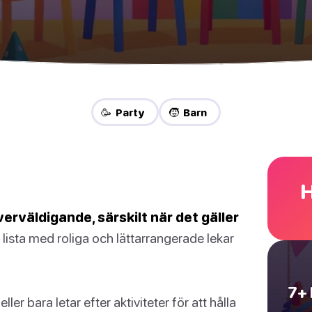
🥳 Party
🧒 Barn
H
erväldigande, särskilt när det gäller
 lista med roliga och lättarrangerade lekar
7+ 
r bara letar efter aktiviteter för att hålla