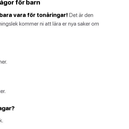
ågor för barn
bara vara för tonåringar!
Det är den
ingslek kommer ni att lära er nya saker om
er.
er.
lagar?
k.