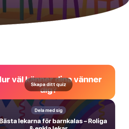
ur väl känner dina vänner
Skapa ditt quiz
dig?
Dela med sig
Bästa lekarna för barnkalas – Roliga
& enkla lekar