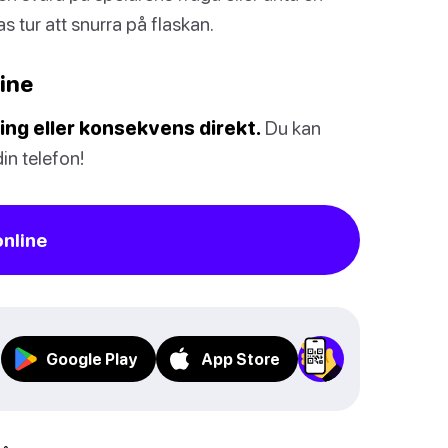
as tur att snurra på flaskan.
ine
ning eller konsekvens direkt.
Du kan
din telefon!
online
Google Play
App Store