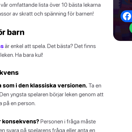
vår omfattande lista över 10 bästa lekarna
assor av skratt och spänning för barnen!
ör barn
ns
är enkel att spela. Det bästa? Det finns
 leken. Ha bara kul!
ekvens
som i den klassiska versionen.
Ta en
 Den yngsta spelaren börjar leken genom att
a på en person.
er konsekvens?
Personen i fråga måste
n svara på spelarens fråga eller anta en