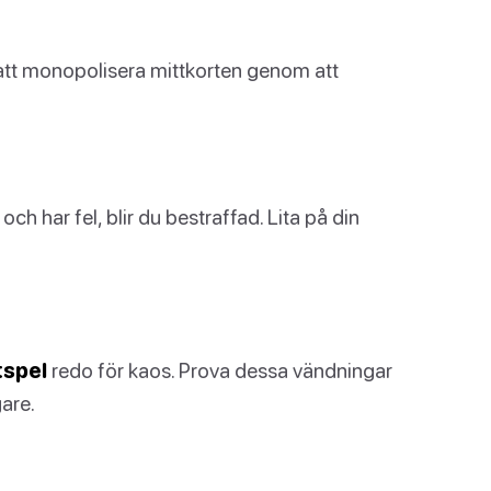
k att monopolisera mittkorten genom att
ch har fel, blir du bestraffad. Lita på din
tspel
redo för kaos. Prova dessa vändningar
gare.