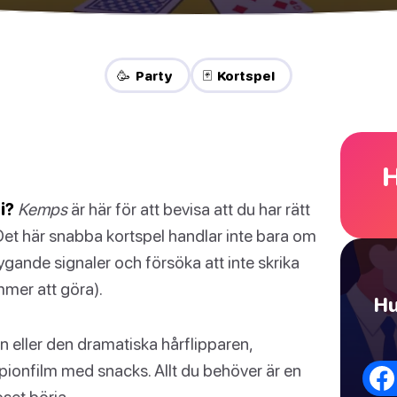
🥳 Party
🃏 Kortspel
H
i?
Kemps
är här för att bevisa att du har rätt
. Det här snabba kortspel handlar inte bara om
gande signaler och försöka att inte skrika
ommer att göra).
Hu
 eller den dramatiska hårflipparen,
n spionfilm med snacks. Allt du behöver är en
oset börja.