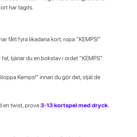
ort har tagits.
har fått fyra likadana kort, ropa “KEMPS!”
 fel, tjänar du en bokstav i ordet “KEMPS”.
toppa Kemps!” innan du gör det, stjäl de
d en twist, prova
3-13 kortspel med dryck
.