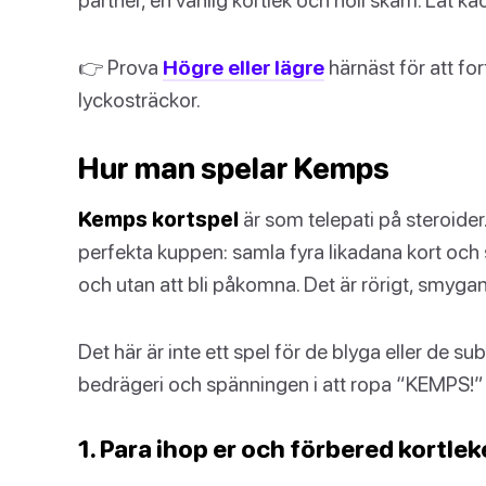
👉 Prova
Högre eller lägre
härnäst för att fo
lyckosträckor.
Hur man spelar Kemps
Kemps kortspel
är som telepati på steroide
perfekta kuppen: samla fyra likadana kort och si
och utan att bli påkomna. Det är rörigt, smyg
Det här är inte ett spel för de blyga eller de su
bedrägeri och spänningen i att ropa “KEMPS!” v
1. Para ihop er och förbered kortle