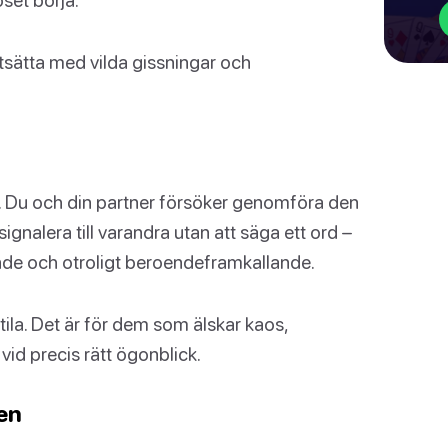
rtsätta med vilda gissningar och
r. Du och din partner försöker genomföra den
gnalera till varandra utan att säga ett ord –
ande och otroligt beroendeframkallande.
btila. Det är för dem som älskar kaos,
id precis rätt ögonblick.
ken