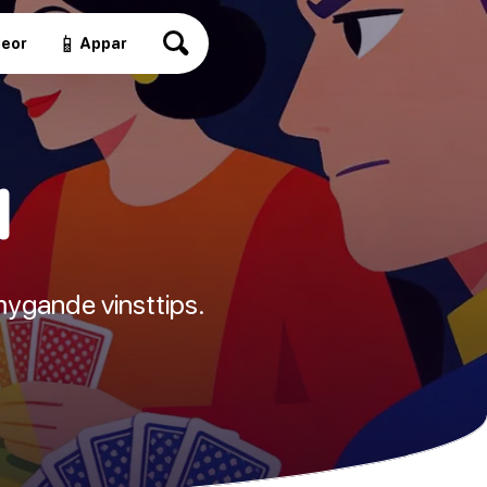
📱
deor
Appar
l
mygande vinsttips.