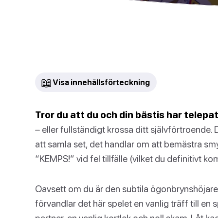
📖
Visa innehållsförteckning
Tror du att du och din bästis har telepat
– eller fullständigt krossa ditt självförtroende
att samla set, det handlar om att bemästra smy
“KEMPS!” vid fel tillfälle (vilket du definitivt k
Oavsett om du är den subtila ögonbrynshöjaren
förvandlar det här spelet en vanlig träff till e
partner, en vanlig kortlek och noll skam. Låt ka