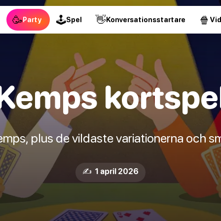
🥳
🕹
👋
🍿
Party
Spel
Konversationsstartare
Vi
Kemps kortspe
mps, plus de vildaste variationerna och s
✍️ 1 april 2026