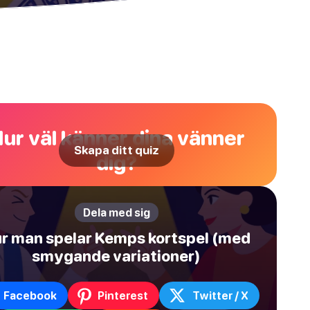
ur väl känner dina vänner
Skapa ditt quiz
dig?
Dela med sig
r man spelar Kemps kortspel (med
smygande variationer)
Facebook
Pinterest
Twitter / X