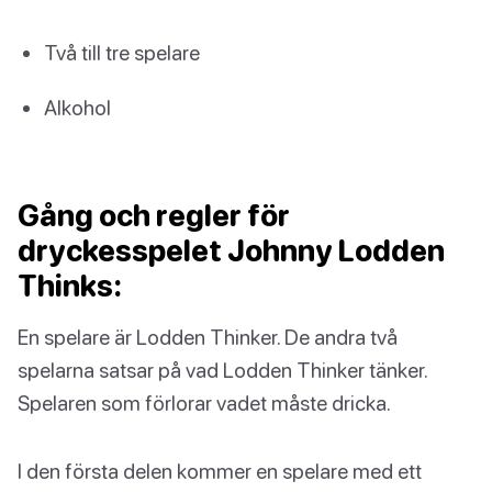
Två till tre spelare
Alkohol
Gång och regler för
dryckesspelet Johnny Lodden
Thinks:
En spelare är Lodden Thinker. De andra två
spelarna satsar på vad Lodden Thinker tänker.
Spelaren som förlorar vadet måste dricka.
I den första delen kommer en spelare med ett