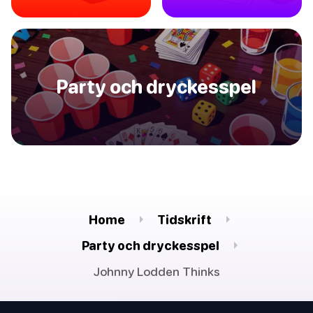
Party och dryckesspel
Home
Tidskrift
Party och dryckesspel
Johnny Lodden Thinks