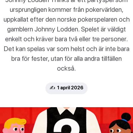
ursprungligen kommer från pokervärlden,
uppkallat efter den norske pokerspelaren och
gamblern Johnny Lodden. Spelet är väldigt
enkelt och kräver bara två eller tre personer.
Det kan spelas var som helst och är inte bara
bra för fester, utan för alla andra tillfällen
också.
✍️ 1 april 2026