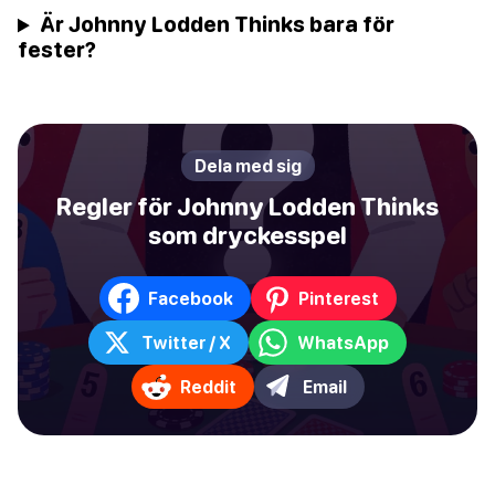
Är Johnny Lodden Thinks bara för
fester?
Dela med sig
Regler för Johnny Lodden Thinks
som dryckesspel
Facebook
Pinterest
Twitter / X
WhatsApp
Reddit
Email