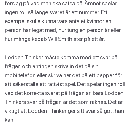
förslag på vad man ska satsa på. Ämnet spelar
ingen roll så länge svaret är ett nummer. Ett
exempel skulle kunna vara antalet kvinnor en
person har legat med, hur tung en person är eller
hur många kebab Will Smith äter på ett år.
Lodden Thinker måste komma med ett svar på
frågan och antingen skriva in det på sin
mobiltelefon eller skriva ner det på ett papper för
att säkerställa ett rättvist spel. Det spelar ingen roll
vad det korrekta svaret på frågan är, bara Lodden
Thinkers svar på frågan är det som räknas. Det är
viktigt att Lodden Thinker ger sitt svar så gott han
kan.