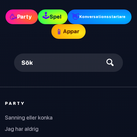
🕹
🥳
👋
Party
Spel
Konversationsstartare
📱
Appar
Sök
PARTY
Sanning eller konka
Jag har aldrig