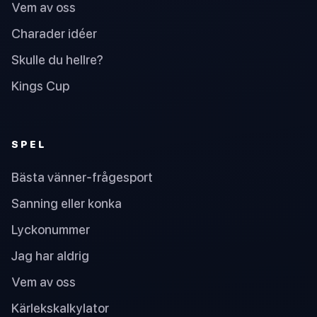
Vem av oss
Charader idéer
Skulle du hellre?
Kings Cup
SPEL
Bästa vänner-frågesport
Sanning eller konka
Lyckonummer
Jag har aldrig
Vem av oss
Kärlekskalkylator