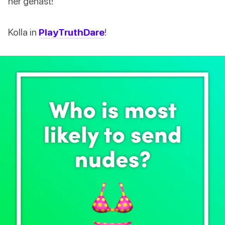
ner genast!
Kolla in
PlayTruthDare
!