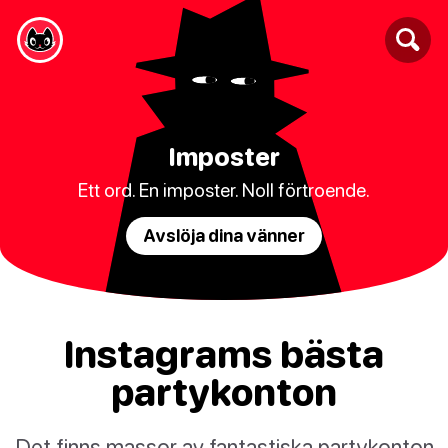
Imposter
Ett ord. En imposter. Noll förtroende.
Avslöja dina vänner
Instagrams bästa
partykonton
Det finns massor av fantastiska partykonton