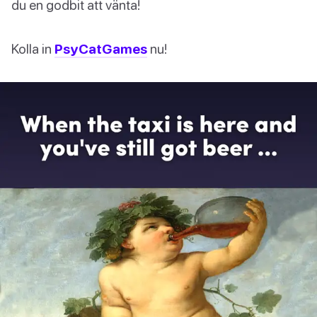
du en godbit att vänta!
Kolla in
PsyCatGames
nu!