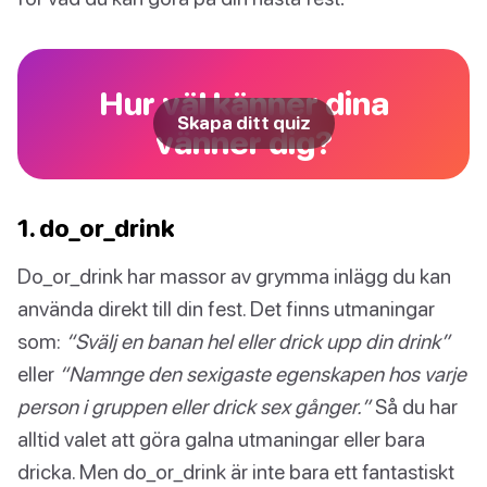
Hur väl känner dina
Skapa ditt quiz
vänner dig?
1. do_or_drink
Do_or_drink har massor av grymma inlägg du kan
använda direkt till din fest. Det finns utmaningar
som:
“Svälj en banan hel eller drick upp din drink”
eller
“Namnge den sexigaste egenskapen hos varje
person i gruppen eller drick sex gånger.”
Så du har
alltid valet att göra galna utmaningar eller bara
dricka. Men do_or_drink är inte bara ett fantastiskt