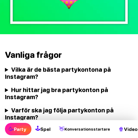
Vanliga frågor
Vilka är de bästa partykontona på
Instagram?
Hur hittar jag bra partykonton på
Instagram?
Varför ska jag följa partykonton på
Instagram?
🕹
🥳
👋
🍿
Party
Spel
Video
Konversationsstartare
Vilka typer av partykonton finns det på
Instagram?