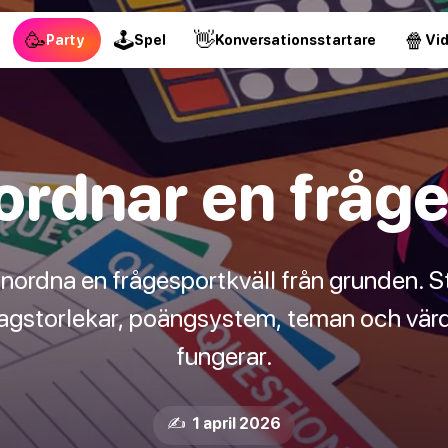
🥳
🕹
👋
🍿
Party
Spel
Konversationsstartare
Vi
ordnar en fråge
 anordna en frågesportkväll från grunden.
 lagstorlekar, poängsystem, teman och vär
fungerar.
✍️ 1 april 2026