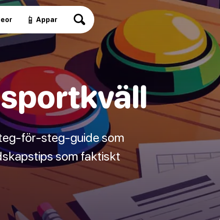
📱
deor
Appar
sportkväll
 Steg-för-steg-guide som
dskapstips som faktiskt