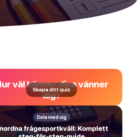
ur väl känner dina vänner
Skapa ditt quiz
dig?
Dela med sig
nordna frågesportkväll: Komplett
steg-för-steg-guide