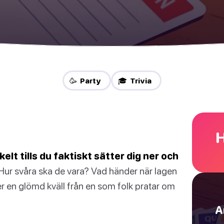
🥳 Party
🎓 Trivia
H
lt tills du faktiskt sätter dig ner och
ur svåra ska de vara? Vad händer när lagen
er en glömd kväll från en som folk pratar om
A