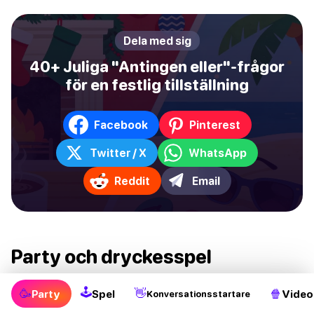
Dela med sig
40+ Juliga "Antingen eller"-frågor
för en festlig tillställning
Facebook
Pinterest
Twitter / X
WhatsApp
Reddit
Email
Party och dryckesspel
Oavsett om du är i en bar som letar efter ett
🕹
🥳
👋
🍿
Party
Spel
Video
Konversationsstartare
drickspel eller är hemma och vill spela festspel. Vi har