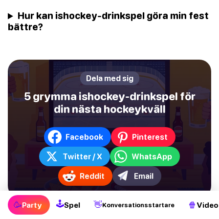
Hur kan ishockey-drinkspel göra min fest
bättre?
Dela med sig
5 grymma ishockey-drinkspel för
din nästa hockeykväll
Facebook
Pinterest
Twitter / X
WhatsApp
Reddit
Email
🕹
🥳
👋
🍿
Party
Spel
Video
Konversationsstartare