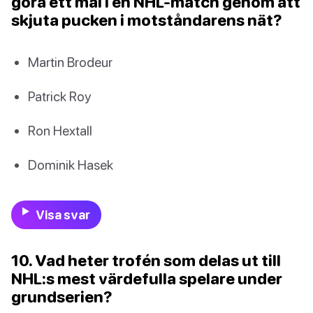
göra ett mål i en NHL-match genom att
skjuta pucken i motståndarens nät?
Martin Brodeur
Patrick Roy
Ron Hextall
Dominik Hasek
Visa svar
10. Vad heter trofén som delas ut till
NHL:s mest värdefulla spelare under
grundserien?