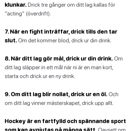
klunkar.
Drick tre gånger om ditt lag kallas för
“acting” (överdrift).
7. När en fight inträffar, drick tills den tar
slut.
Om det kommer blod, drick ur din drink.
8. När ditt lag gör mål, drick ur din drink.
Om
ditt lag släpper in ett mål när ni är en man kort,
starta och drick ur en ny drink.
9. Om ditt lag blir nollat, drick ur en öl.
Och
om ditt lag vinner mästerskapet, drick upp allt.
Hockey är en fartfylld och spännande sport
som kan avnjutas på många sätt.
Oavsett om