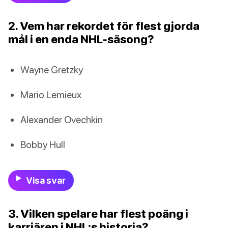
2. Vem har rekordet för flest gjorda
mål i en enda NHL-säsong?
Wayne Gretzky
Mario Lemieux
Alexander Ovechkin
Bobby Hull
Visa svar
3. Vilken spelare har flest poäng i
karriären i NHL:s historia?