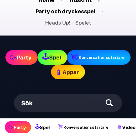
Home
Tidskrift
Party och dryckesspel
Heads Up! – Spelet
🕹
🥳
👋
Party
Spel
Konversationsstartare
📱
Appar
Sök
🕹
🥳
👋
🍿
Party
Spel
Video
Konversationsstartare