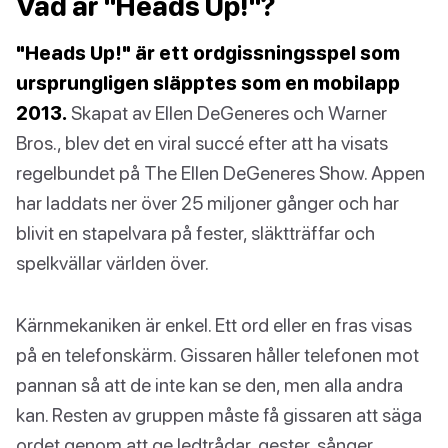
Vad är "Heads Up!"?
"Heads Up!" är ett ordgissningsspel som
ursprungligen släpptes som en mobilapp
2013.
Skapat av Ellen DeGeneres och Warner
Bros., blev det en viral succé efter att ha visats
regelbundet på The Ellen DeGeneres Show. Appen
har laddats ner över 25 miljoner gånger och har
blivit en stapelvara på fester, släktträffar och
spelkvällar världen över.
Kärnmekaniken är enkel. Ett ord eller en fras visas
på en telefonskärm. Gissaren håller telefonen mot
pannan så att de inte kan se den, men alla andra
kan. Resten av gruppen måste få gissaren att säga
ordet genom att ge ledtrådar, gester, sånger,