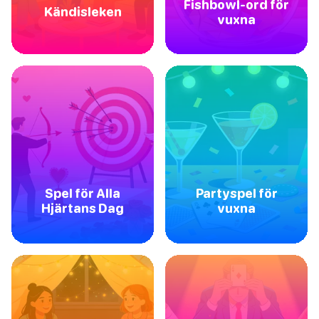
Fishbowl-ord för
Kändisleken
vuxna
Spel för Alla
Partyspel för
Hjärtans Dag
vuxna