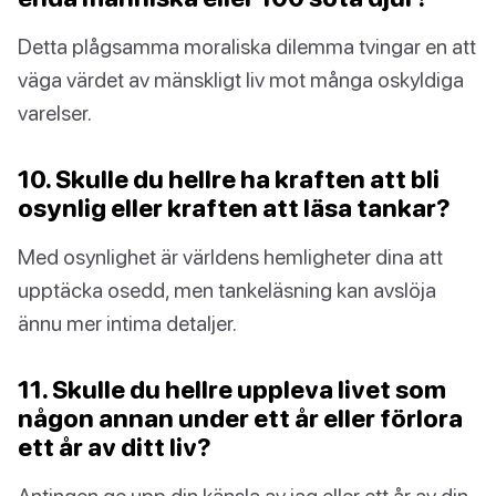
Detta plågsamma moraliska dilemma tvingar en att
väga värdet av mänskligt liv mot många oskyldiga
varelser.
10. Skulle du hellre ha kraften att bli
osynlig eller kraften att läsa tankar?
Med osynlighet är världens hemligheter dina att
upptäcka osedd, men tankeläsning kan avslöja
ännu mer intima detaljer.
11. Skulle du hellre uppleva livet som
någon annan under ett år eller förlora
ett år av ditt liv?
Antingen ge upp din känsla av jag eller ett år av din