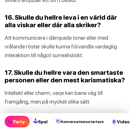
16. Skulle du hellre leva i en värld där
alla viskar eller där alla skriker?
Att kommunicera i dämpade toner eller med
vrålande röster skulle kunna förvandla vardaglig
interaktion till något surrealistiskt.
17. Skulle du hellre vara den smartaste
personen eller den mest karismatiska?
Intellekt eller charm, varje kan bana väg till
framgång, men på mycket olika sätt.
18. Skulle du hellre ha förmågan att
🕹
🥳
👋
🍿
Party
Spel
Video
Konversationsstartare
stoppa tiden en gång i 10 minuter eller