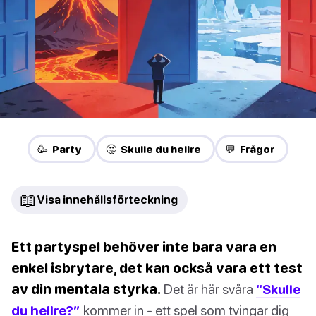
🥳 Party
🤔 Skulle du hellre
💬 Frågor
📖
Visa innehållsförteckning
Ett partyspel behöver inte bara vara en
enkel isbrytare, det kan också vara ett test
av din mentala styrka.
Det är här svåra
“Skulle
du hellre?”
kommer in - ett spel som tvingar dig