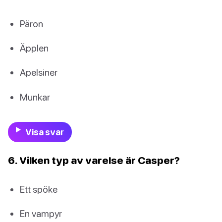
Päron
Äpplen
Apelsiner
Munkar
Visa svar
6. Vilken typ av varelse är Casper?
Ett spöke
En vampyr