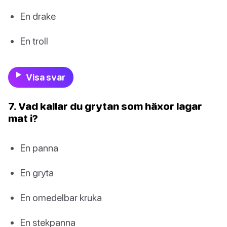
En drake
En troll
Visa svar
7. Vad kallar du grytan som häxor lagar
mat i?
En panna
En gryta
En omedelbar kruka
En stekpanna