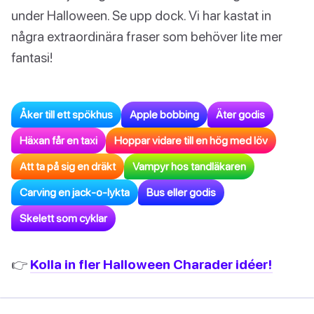
under Halloween. Se upp dock. Vi har kastat in
några extraordinära fraser som behöver lite mer
fantasi!
Åker till ett spökhus
Apple bobbing
Äter godis
Häxan får en taxi
Hoppar vidare till en hög med löv
Att ta på sig en dräkt
Vampyr hos tandläkaren
Carving en jack-o-lykta
Bus eller godis
Skelett som cyklar
👉
Kolla in fler Halloween Charader idéer!