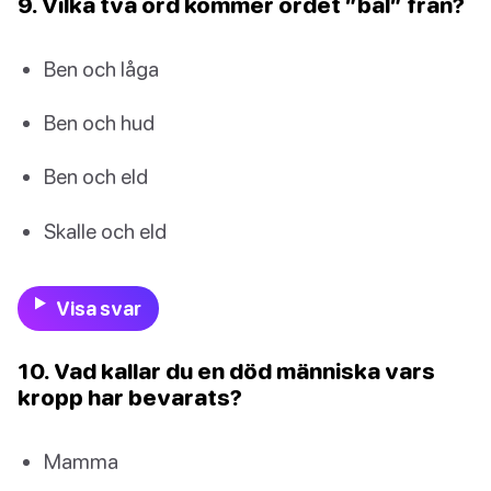
9. Vilka två ord kommer ordet ”bål” från?
Ben och låga
Ben och hud
Ben och eld
Skalle och eld
Visa svar
10. Vad kallar du en död människa vars
kropp har bevarats?
Mamma