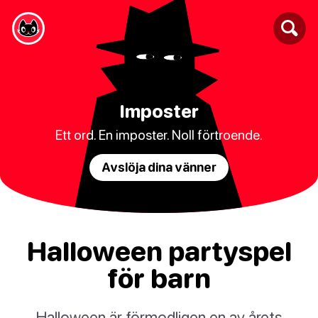
Imposter
Ett ord. En imposter. Noll förtroende.
Avslöja dina vänner
Halloween partyspel
för barn
Halloween är förmodligen en av årets