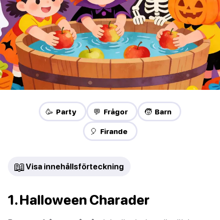
🥳 Party
💬 Frågor
🧒 Barn
🎈 Firande
📖
Visa innehållsförteckning
1. Halloween Charader