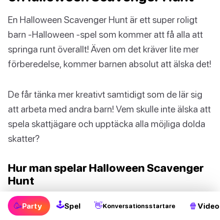
En Halloween Scavenger Hunt är ett super roligt
barn -Halloween -spel som kommer att få alla att
springa runt överallt! Även om det kräver lite mer
förberedelse, kommer barnen absolut att älska det!
De får tänka mer kreativt samtidigt som de lär sig
att arbeta med andra barn! Vem skulle inte älska att
spela skattjägare och upptäcka alla möjliga dolda
skatter?
Hur man spelar Halloween Scavenger
Hunt
Dela in barnen i grupper och ge varje grupp listan
🕹
🥳
👋
🍿
Party
Spel
Video
Konversationsstartare
över saker som de behöver jaga. Du kan göra detta