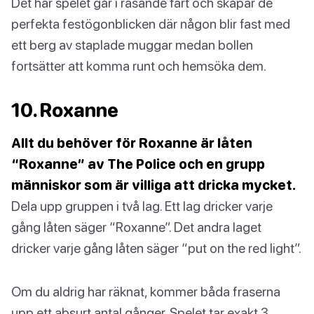
Det här spelet går i rasande fart och skapar de
perfekta festögonblicken där någon blir fast med
ett berg av staplade muggar medan bollen
fortsätter att komma runt och hemsöka dem.
10. Roxanne
Allt du behöver för Roxanne är låten
“Roxanne” av The Police och en grupp
människor som är villiga att dricka mycket.
Dela upp gruppen i två lag. Ett lag dricker varje
gång låten säger “Roxanne”. Det andra laget
dricker varje gång låten säger “put on the red light”.
Om du aldrig har räknat, kommer båda fraserna
upp ett absurt antal gånger. Spelet tar exakt 3