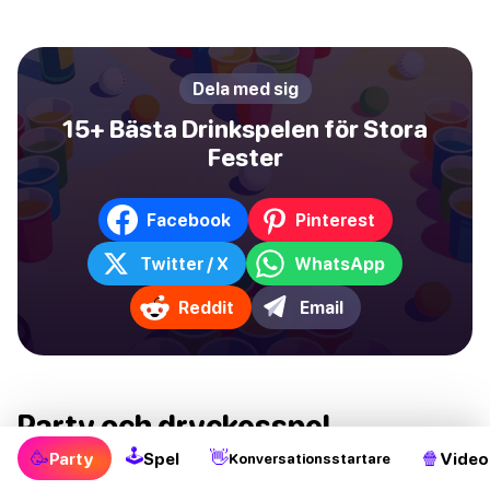
Dela med sig
15+ Bästa Drinkspelen för Stora
Fester
Facebook
Pinterest
Twitter / X
WhatsApp
Reddit
Email
Party och dryckesspel
🕹
🥳
👋
🍿
Party
Spel
Video
Konversationsstartare
Oavsett om du är i en bar som letar efter ett