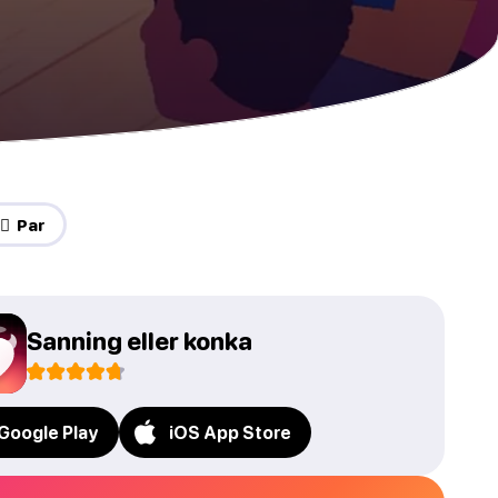
️‍🔥 Par
Sanning eller konka
Google Play
iOS App Store