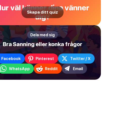
ur väl känner dina vänner
Skapa ditt quiz
dig?
Dela med sig
Bra Sanning eller konka frågor
Facebook
Pinterest
Twitter / X
WhatsApp
Reddit
Email