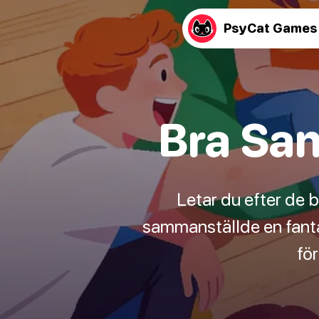
PsyCat Games
Bra San
Letar du efter de b
sammanställde en fantas
fö