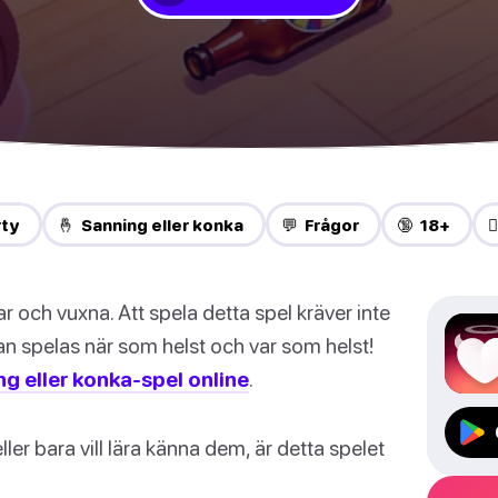
rty
🤞 Sanning eller konka
💬 Frågor
🔞 18+
❤
r och vuxna. Att spela detta spel kräver inte
an spelas när som helst och var som helst!
g eller konka-spel online
.
ler bara vill lära känna dem, är detta spelet