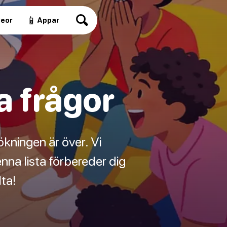
📱
deor
Appar
a frågor
ökningen är över. Vi
nna lista förbereder dig
ta!