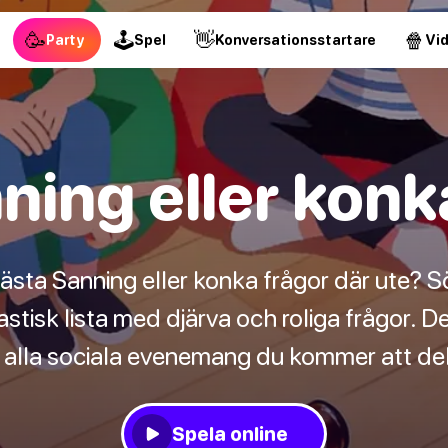
🥳
🕹
👋
🍿
Party
Spel
Konversationsstartare
Vi
ning eller konk
ästa Sanning eller konka frågor där ute? S
tisk lista med djärva och roliga frågor. De
r alla sociala evenemang du kommer att del
Spela online