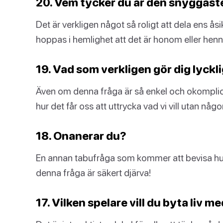
20. Vem tycker du är den snyggast
Det är verkligen något så roligt att dela ens ås
hoppas i hemlighet att det är honom eller henn
19. Vad som verkligen gör dig lyckl
Även om denna fråga är så enkel och okomplicer
hur det får oss att uttrycka vad vi vill utan n
18. Onanerar du?
En annan tabufråga som kommer att bevisa hur 
denna fråga är säkert djärva!
17. Vilken spelare vill du byta liv m