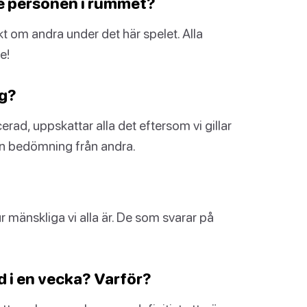
e personen i rummet?
ikt om andra under det här spelet. Alla
e!
ig?
ad, uppskattar alla det eftersom vi gillar
ågon bedömning från andra.
mänskliga vi alla är. De som svarar på
ed i en vecka? Varför?