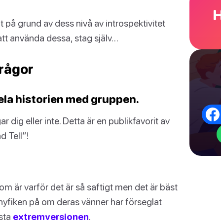
H
ut på grund av dess nivå av introspektivitet
att använda dessa, stag själv…
frågor
hela historien med gruppen.
r dig eller inte. Detta är en publikfavorit av
d Tell”!
om är varför det är så saftigt men det är bäst
nyfiken på om deras vänner har förseglat
esta
extremversionen
.