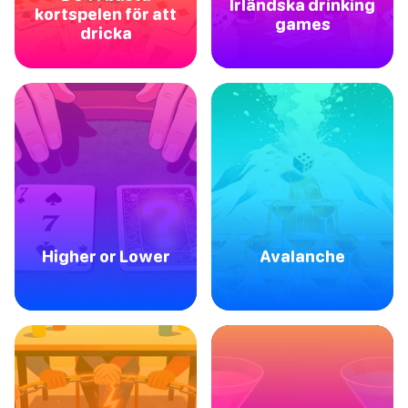
Irländska drinking
kortspelen för att
games
dricka
Higher or Lower
Avalanche