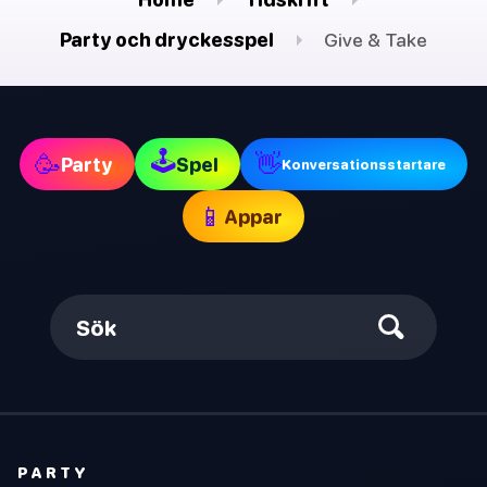
Party och dryckesspel
Give & Take
🕹
🥳
👋
Party
Spel
Konversationsstartare
📱
Appar
Sök
PARTY