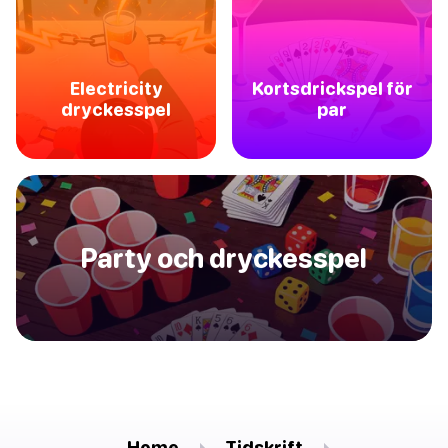
Electricity
Kortsdrickspel för
dryckesspel
par
Party och dryckesspel
Home
Tidskrift