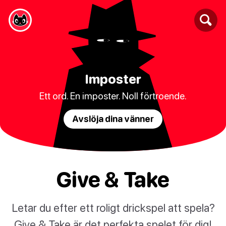
Imposter
Ett ord. En imposter. Noll förtroende.
Avslöja dina vänner
Give & Take
Letar du efter ett roligt drickspel att spela?
Give & Take är det perfekta spelet för dig!