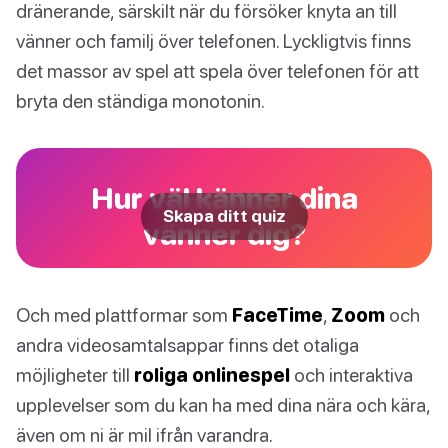
dränerande, särskilt när du försöker knyta an till
vänner och familj över telefonen. Lyckligtvis finns
det massor av spel att spela över telefonen för att
bryta den ständiga monotonin.
Hur väl känner dina
Skapa ditt quiz
vänner dig?
Och med plattformar som
FaceTime
,
Zoom
och
andra videosamtalsappar finns det otaliga
möjligheter till
roliga onlinespel
och interaktiva
upplevelser som du kan ha med dina nära och kära,
även om ni är mil ifrån varandra.