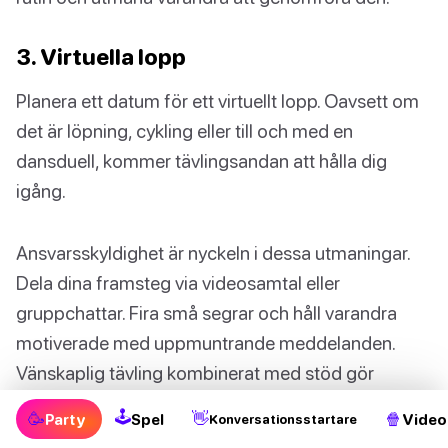
3. Virtuella lopp
Planera ett datum för ett virtuellt lopp. Oavsett om
det är löpning, cykling eller till och med en
dansduell, kommer tävlingsandan att hålla dig
igång.
Ansvarsskyldighet är nyckeln i dessa utmaningar.
Dela dina framsteg via videosamtal eller
gruppchattar. Fira små segrar och håll varandra
motiverade med uppmuntrande meddelanden.
Vänskaplig tävling kombinerat med stöd gör
träning roligt och hjälper till att upprätthålla dessa
🕹
🥳
👋
🍿
Party
Spel
Video
Konversationsstartare
viktiga band!