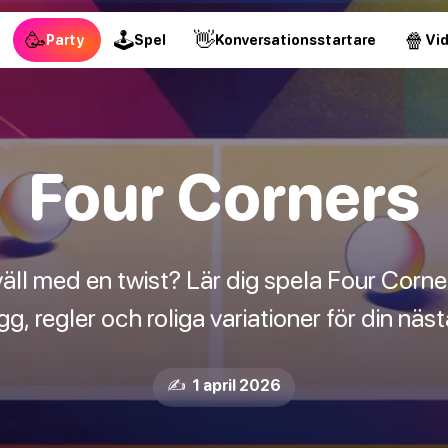
🥳
🕹
👋
🍿
Party
Spel
Konversationsstartare
Vi
Four Corners
väll med en twist? Lär dig spela Four Corn
g, regler och roliga variationer för din näst
✍️ 1 april 2026