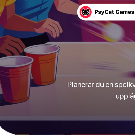
PsyCat Games
Planerar du en spelk
uppläg