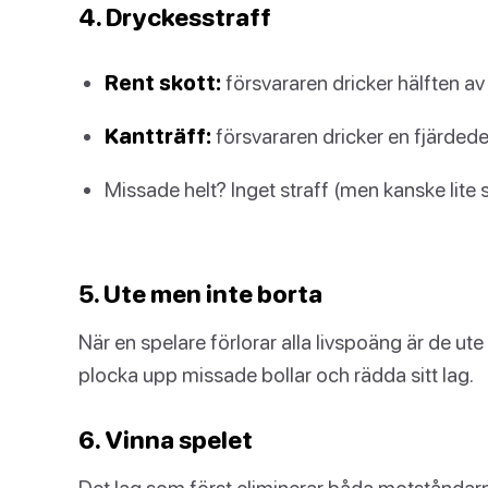
4. Dryckesstraff
Rent skott:
försvararen dricker hälften av
Kantträff:
försvararen dricker en fjärdede
Missade helt? Inget straff (men kanske lite 
5. Ute men inte borta
När en spelare förlorar alla livspoäng är de ut
plocka upp missade bollar och rädda sitt lag.
6. Vinna spelet
Det lag som först eliminerar båda motståndarn