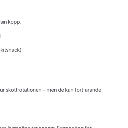
 sin kopp.
l.
skitsnack).
e ur skottrotationen – men de kan fortfarande
as livspoäng tar segern. Extrapoäng för