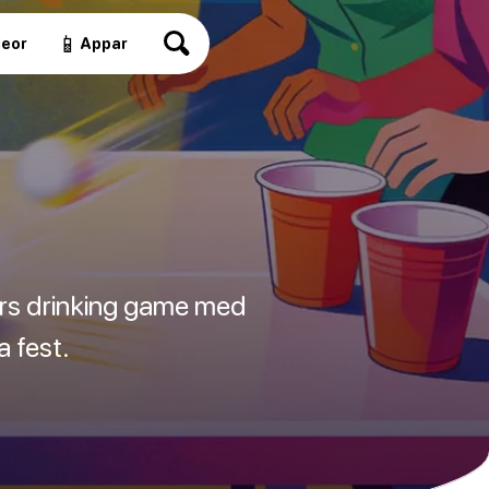
📱
deor
Appar
ers drinking game med
a fest.