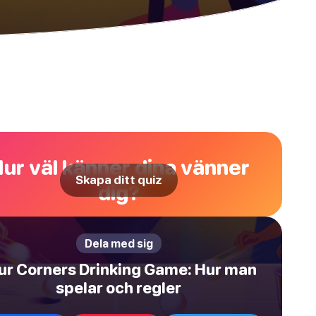
ur väl känner dina vänner
Skapa ditt quiz
dig?
Dela med sig
ur Corners Drinking Game: Hur man
spelar och regler