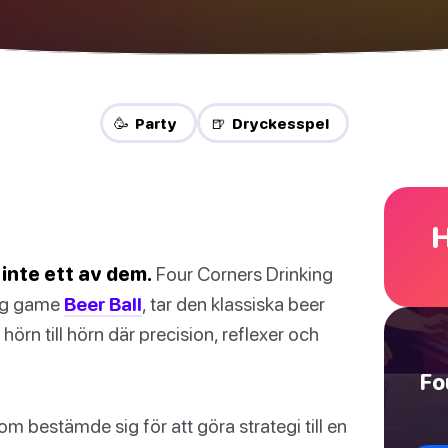
🥳 Party
🍺 Dryckesspel
H
 inte ett av dem.
Four Corners Drinking
ing game
Beer Ball
, tar den klassiska beer
örn till hörn där precision, reflexer och
Fo
om bestämde sig för att göra strategi till en